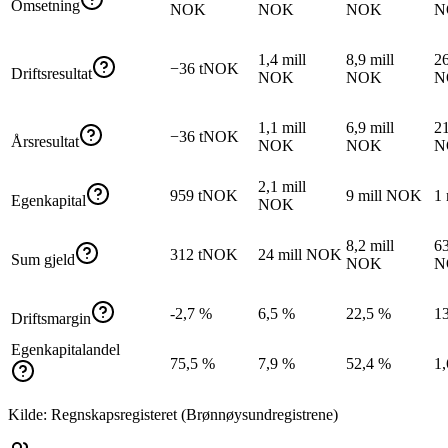
Omsetning
NOK
NOK
NOK
N
1,4 mill
8,9 mill
26
−36 tNOK
Driftsresultat
NOK
NOK
N
1,1 mill
6,9 mill
21
−36 tNOK
Årsresultat
NOK
NOK
N
2,1 mill
959 tNOK
9 mill NOK
1
Egenkapital
NOK
8,2 mill
63
312 tNOK
24 mill NOK
Sum gjeld
NOK
N
-2,7 %
6,5 %
22,5 %
1
Driftsmargin
Egenkapitalandel
75,5 %
7,9 %
52,4 %
1
Kilde: Regnskapsregisteret (Brønnøysundregistrene)