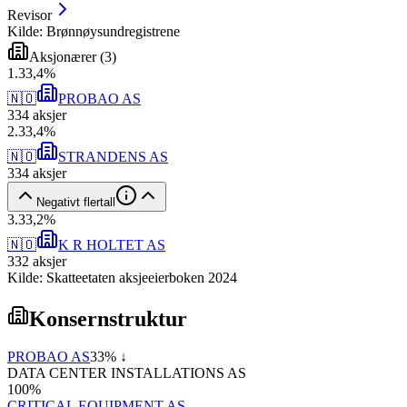
Revisor
Kilde: Brønnøysundregistrene
Aksjonærer
(
3
)
1
.
33,4
%
🇳🇴
PROBAO AS
334
aksjer
2
.
33,4
%
🇳🇴
STRANDENS AS
334
aksjer
Negativt flertall
3
.
33,2
%
🇳🇴
K R HOLTET AS
332
aksjer
Kilde: Skatteetaten aksjeeierboken 2024
Konsernstruktur
PROBAO AS
33
% ↓
DATA CENTER INSTALLATIONS AS
100
%
CRITICAL EQUIPMENT AS