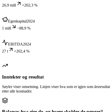
26,9 mill
+202,3 %
Egenkapital
2024
1 mill
−88,9 %
EBITDA
2024
27 t
+202,4 %
Inntekter og resultat
Søyler viser omsetning. Linjen viser hva som er igjen som årsresultat
etter alle kostnader.
Balanse: hva eier de, og hvem skylder de penger?