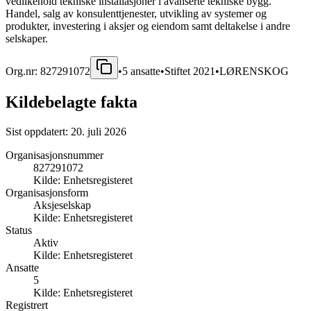
vedlikehold tekniske installasjoner i avanserte tekniske bygg.
Handel, salg av konsulenttjenester, utvikling av systemer og
produkter, investering i aksjer og eiendom samt deltakelse i andre
selskaper.
Org.nr:
827291072
•
5
ansatte
•
Stiftet
2021
•
LØRENSKOG
Kildebelagte fakta
Sist oppdatert:
20. juli 2026
Organisasjonsnummer
827291072
Kilde:
Enhetsregisteret
Organisasjonsform
Aksjeselskap
Kilde:
Enhetsregisteret
Status
Aktiv
Kilde:
Enhetsregisteret
Ansatte
5
Kilde:
Enhetsregisteret
Registrert