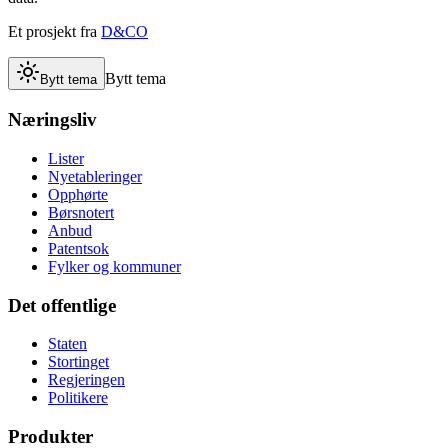
Et prosjekt fra
D&CO
Bytt tema
Bytt tema
Næringsliv
Lister
Nyetableringer
Opphørte
Børsnotert
Anbud
Patentsok
Fylker og kommuner
Det offentlige
Staten
Stortinget
Regjeringen
Politikere
Produkter