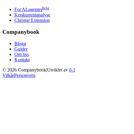
beta
For AI-agenter
Konkurrentanalyse
Chrome Extension
Companybook
Blogg
Guider
Om oss
Kontakt
©
2026
Companybook
|
Utviklet av
0-1
Vilkår
Personvern