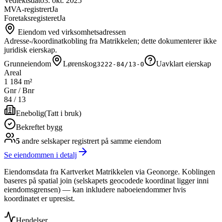
Vedtektsdato
3. okt. 2025
MVA-registrert
Ja
Foretaksregisteret
Ja
Eiendom ved virksomhetsadressen
Adresse-/koordinatkobling fra Matrikkelen; dette dokumenterer ikke
juridisk eierskap.
Grunneiendom
Lørenskog
Uavklart eierskap
3222-84/13-0
Areal
1 184 m²
Gnr / Bnr
84
/
13
Enebolig
(
Tatt i bruk
)
Bekreftet bygg
5
andre selskap
er
registrert på samme eiendom
Se eiendommen i detalj
Eiendomsdata fra Kartverket Matrikkelen via Geonorge. Koblingen
baseres på spatial join (selskapets geocodede koordinat ligger inni
eiendomsgrensen) — kan inkludere naboeiendommer hvis
koordinatet er upresist.
Hendelser