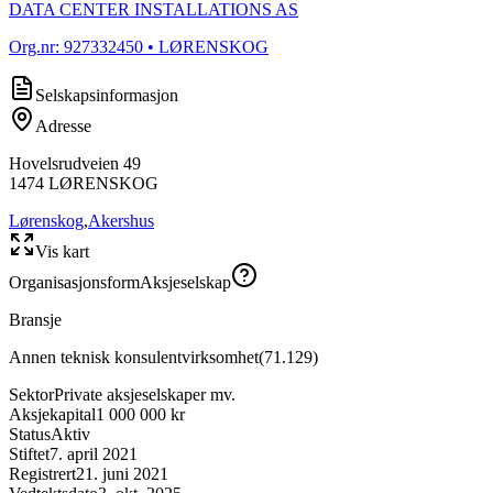
DATA CENTER INSTALLATIONS AS
Org.nr:
927332450
• LØRENSKOG
Selskapsinformasjon
Adresse
Hovelsrudveien 49
1474
LØRENSKOG
Lørenskog
,
Akershus
Vis kart
Organisasjonsform
Aksjeselskap
Bransje
Annen teknisk konsulentvirksomhet
(
71.129
)
Sektor
Private aksjeselskaper mv.
Aksjekapital
1 000 000 kr
Status
Aktiv
Stiftet
7. april 2021
Registrert
21. juni 2021