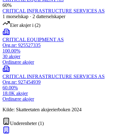
60
%
CRITICAL INFRASTRUCTURE SERVICES AS
1
morselskap
·
2
datterselskap
er
Eier aksjer i
(
2
)
CRITICAL EQUIPMENT AS
Org.nr:
925527335
100.00
%
30
aksjer
Ordinære aksjer
CRITICAL INFRASTRUCTURE SERVICES AS
Org.nr:
927454939
60.00
%
18.0K
aksjer
Ordinære aksjer
Kilde: Skatteetaten aksjeeierboken 2024
Underenheter
(
1
)