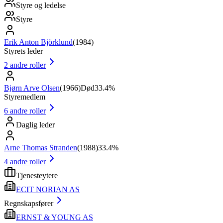
Styre og ledelse
Styre
Erik Anton Björklund
(
1984
)
Styrets leder
2
andre roller
Bjørn Arve Olsen
(
1966
)
Død
33.4%
Styremedlem
6
andre roller
Daglig leder
Arne Thomas Stranden
(
1988
)
33.4%
4
andre roller
Tjenesteytere
ECIT NORIAN AS
Regnskapsfører
ERNST & YOUNG AS