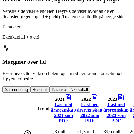
Venstre side viser eiendeler. Høyre side viser hvordan de er
finansiert (egenkapital + gjeld). Totalen er alltid lik på begge sider.
Eiendeler
Egenkapital + gjeld
Marginer over tid
Hvor mye sitter virksomheten igjen med per krone i omsetning?
Høyere er bedre.
Sammendrag
Resultat
Balanse
Nøkkeltall
2021
2022
2023
Last ned
Last ned
Last ned
Trend
årsregnskap
årsregnskap
årsregnskap
å
2021
som
2022
som
2023
som
PDF
PDF
PDF
1,3 mill
21,3 mill
39,6 mill
20