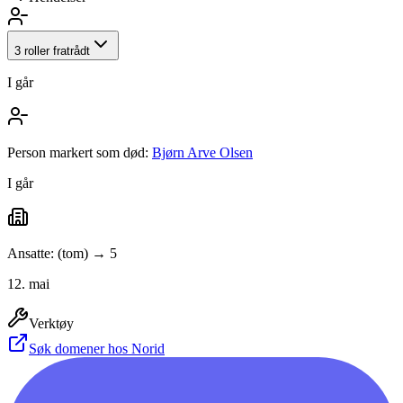
3 roller fratrådt
I går
Person markert som død:
Bjørn Arve Olsen
I går
Ansatte: (tom) → 5
12. mai
Verktøy
Søk domener hos Norid