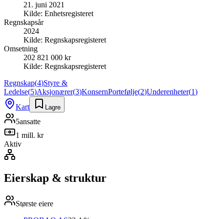
21. juni 2021
Kilde:
Enhetsregisteret
Regnskapsår
2024
Kilde:
Regnskapsregisteret
Omsetning
202 821 000 kr
Kilde:
Regnskapsregisteret
Regnskap
(
4
)
Styre &
Ledelse
(
5
)
Aksjonærer
(
3
)
Konsern
Portefølje
(
2
)
Underenheter
(
1
)
Kart
Lagre
5
ansatte
1 mill. kr
Aktiv
Eierskap & struktur
Største eiere