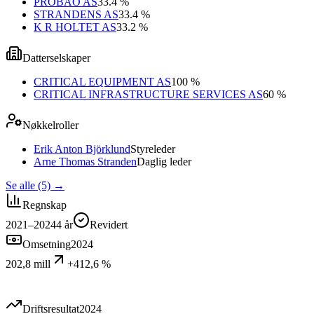
PROBAO AS
33.4 %
STRANDENS AS
33.4 %
K R HOLTET AS
33.2 %
Datterselskaper
CRITICAL EQUIPMENT AS
100 %
CRITICAL INFRASTRUCTURE SERVICES AS
60 %
Nøkkelroller
Erik Anton Björklund
Styreleder
Arne Thomas Stranden
Daglig leder
Se alle (5)
→
Regnskap
2021–2024
4
år
Revidert
Omsetning
2024
202,8 mill
+412,6 %
Driftsresultat
2024