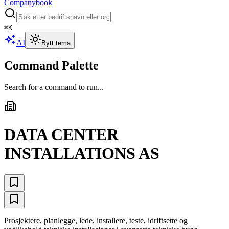
Companybook
⌘
K
AI
Bytt tema
Command Palette
Search for a command to run...
DATA CENTER
INSTALLATIONS AS
Prosjektere, planlegge, lede, installere, teste, idriftsette og