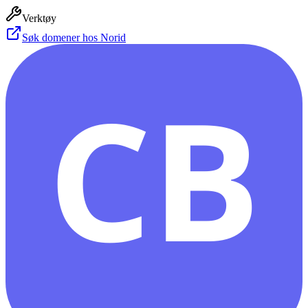
Verktøy
Søk domener hos Norid
CB