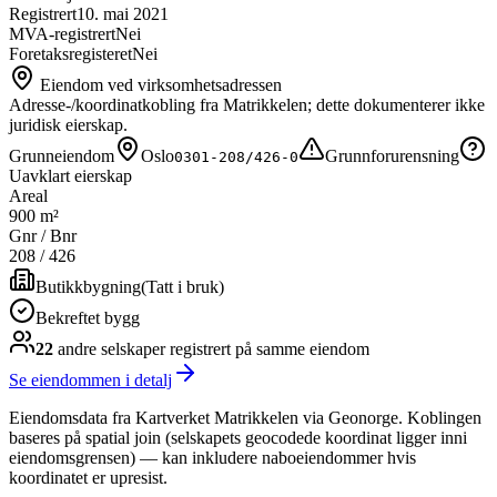
Registrert
10. mai 2021
MVA-registrert
Nei
Foretaksregisteret
Nei
Eiendom ved virksomhetsadressen
Adresse-/koordinatkobling fra Matrikkelen; dette dokumenterer ikke
juridisk eierskap.
Grunneiendom
Oslo
Grunnforurensning
0301-208/426-0
Uavklart eierskap
Areal
900 m²
Gnr / Bnr
208
/
426
Butikkbygning
(
Tatt i bruk
)
Bekreftet bygg
22
andre selskap
er
registrert på samme eiendom
Se eiendommen i detalj
Eiendomsdata fra Kartverket Matrikkelen via Geonorge. Koblingen
baseres på spatial join (selskapets geocodede koordinat ligger inni
eiendomsgrensen) — kan inkludere naboeiendommer hvis
koordinatet er upresist.