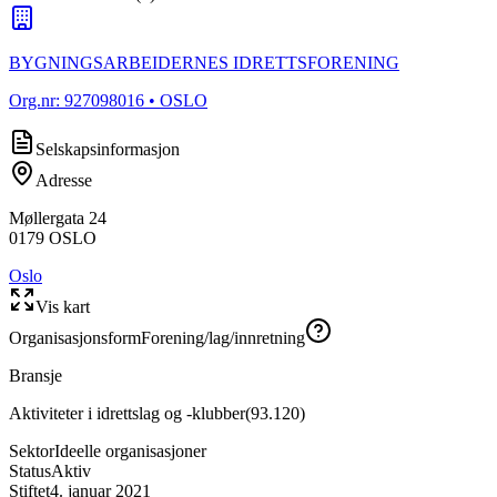
BYGNINGSARBEIDERNES IDRETTSFORENING
Org.nr:
927098016
• OSLO
Selskapsinformasjon
Adresse
Møllergata 24
0179
OSLO
Oslo
Vis kart
Organisasjonsform
Forening/lag/innretning
Bransje
Aktiviteter i idrettslag og -klubber
(
93.120
)
Sektor
Ideelle organisasjoner
Status
Aktiv
Stiftet
4. januar 2021