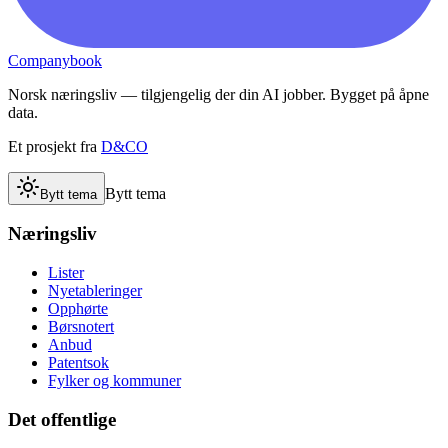
Companybook
Norsk næringsliv — tilgjengelig der din AI jobber. Bygget på åpne
data.
Et prosjekt fra
D&CO
Bytt tema
Bytt tema
Næringsliv
Lister
Nyetableringer
Opphørte
Børsnotert
Anbud
Patentsok
Fylker og kommuner
Det offentlige