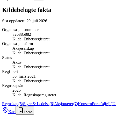
Kildebelagte fakta
Sist oppdatert:
20. juli 2026
Organisasjonsnummer
826885882
Kilde:
Enhetsregisteret
Organisasjonsform
Aksjeselskap
Kilde:
Enhetsregisteret
Status
Aktiv
Kilde:
Enhetsregisteret
Registrert
30. mars 2021
Kilde:
Enhetsregisteret
Regnskapsår
2025
Kilde:
Regnskapsregisteret
Regnskap
(
5
)
Styre & Ledelse
(
6
)
Aksjonærer
(
7
)
Konsern
Portefølje
(
1
)
U
Kart
Lagre