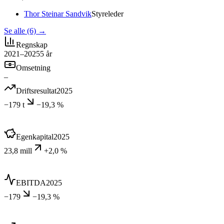
Thor Steinar Sandvik
Styreleder
Se alle (6)
→
Regnskap
2021–2025
5
år
Omsetning
–
Driftsresultat
2025
−179 t
−19,3 %
Egenkapital
2025
23,8 mill
+2,0 %
EBITDA
2025
−179
−19,3 %