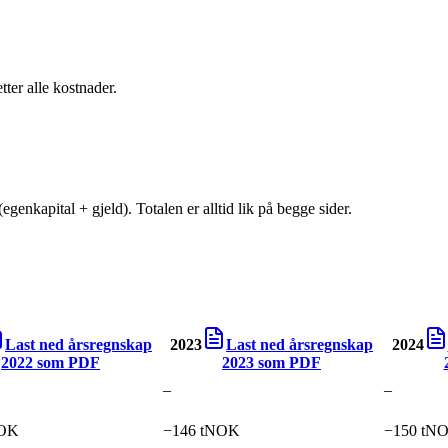
tter alle kostnader.
egenkapital + gjeld). Totalen er alltid lik på begge sider.
Last ned årsregnskap
2023
Last ned årsregnskap
2024
2022
som PDF
2023
som PDF
–
–
NOK
−146 tNOK
−150 tN