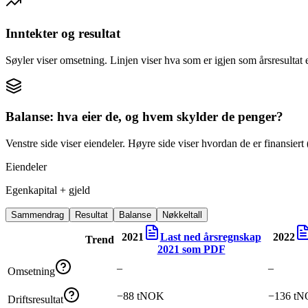
Inntekter og resultat
Søyler viser omsetning. Linjen viser hva som er igjen som årsresultat e
Balanse: hva eier de, og hvem skylder de penger?
Venstre side viser eiendeler. Høyre side viser hvordan de er finansiert (
Eiendeler
Egenkapital + gjeld
Sammendrag
Resultat
Balanse
Nøkkeltall
2021
Last ned årsregnskap
2022
Trend
2021
som PDF
–
–
Omsetning
−88 tNOK
−136 t
Driftsresultat