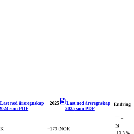
Last ned årsregnskap
2025
Last ned årsregnskap
Endring
2024
som PDF
2025
som PDF
–
–
OK
−179 tNOK
−19,3 %