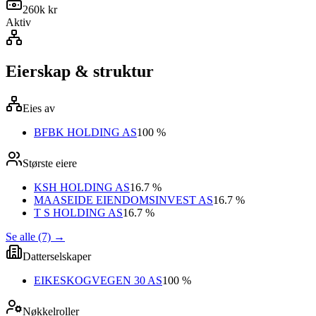
260k kr
Aktiv
Eierskap & struktur
Eies av
BFBK HOLDING AS
100 %
Største eiere
KSH HOLDING AS
16.7 %
MAASEIDE EIENDOMSINVEST AS
16.7 %
T S HOLDING AS
16.7 %
Se alle (7)
→
Datterselskaper
EIKESKOGVEGEN 30 AS
100 %
Nøkkelroller