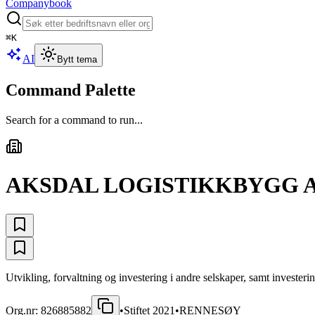
Companybook
⌘
K
AI
Bytt tema
Command Palette
Search for a command to run...
AKSDAL LOGISTIKKBYGG 
Utvikling, forvaltning og investering i andre selskaper, samt invester
Org.nr:
826885882
•
Stiftet
2021
•
RENNESØY