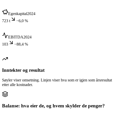
Egenkapital
2024
723 t
−6,0 %
EBITDA
2024
103
−88,4 %
Inntekter og resultat
Søyler viser omsetning. Linjen viser hva som er igjen som årsresultat
etter alle kostnader.
Balanse: hva eier de, og hvem skylder de penger?