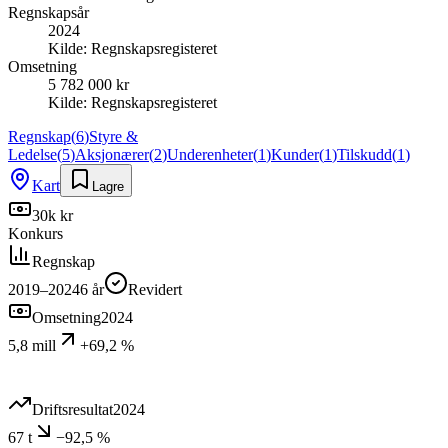
Regnskapsår
2024
Kilde:
Regnskapsregisteret
Omsetning
5 782 000 kr
Kilde:
Regnskapsregisteret
Regnskap
(
6
)
Styre &
Ledelse
(
5
)
Aksjonærer
(
2
)
Underenheter
(
1
)
Kunder
(
1
)
Tilskudd
(
1
)
Kart
Lagre
30k kr
Konkurs
Regnskap
2019–2024
6
år
Revidert
Omsetning
2024
5,8 mill
+69,2 %
Driftsresultat
2024
67 t
−92,5 %