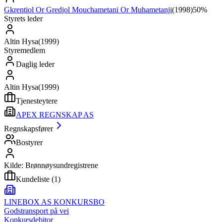
Gkrentiol Or Gredjol Mouchametani Or Muhametanji
(
1998
)
50%
Styrets leder
Altin Hysa
(
1999
)
Styremedlem
Daglig leder
Altin Hysa
(
1999
)
Tjenesteytere
APEX REGNSKAP AS
Regnskapsfører
Bostyrer
Kilde: Brønnøysundregistrene
Kundeliste
(
1
)
LINEBOX AS KONKURSBO
Godstransport på vei
Konkursdebitor