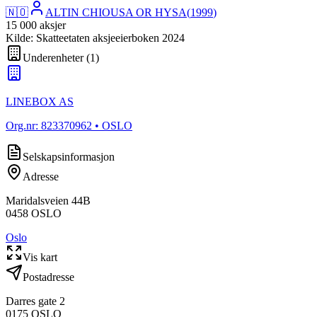
🇳🇴
ALTIN CHIOUSA OR HYSA
(
1999
)
15 000
aksjer
Kilde: Skatteetaten aksjeeierboken 2024
Underenheter
(
1
)
LINEBOX AS
Org.nr:
823370962
• OSLO
Selskapsinformasjon
Adresse
Maridalsveien 44B
0458
OSLO
Oslo
Vis kart
Postadresse
Darres gate 2
0175
OSLO