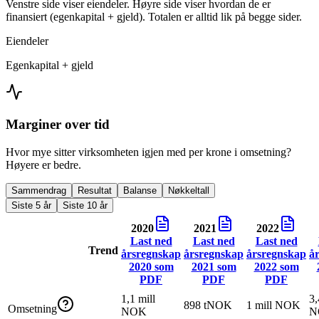
Venstre side viser eiendeler. Høyre side viser hvordan de er
finansiert (egenkapital + gjeld). Totalen er alltid lik på begge sider.
Eiendeler
Egenkapital + gjeld
Marginer over tid
Hvor mye sitter virksomheten igjen med per krone i omsetning?
Høyere er bedre.
Sammendrag
Resultat
Balanse
Nøkkeltall
Siste 5 år
Siste 10 år
2020
2021
2022
Last ned
Last ned
Last ned
Trend
årsregnskap
årsregnskap
årsregnskap
å
2020
som
2021
som
2022
som
PDF
PDF
PDF
1,1 mill
3,
898 tNOK
1 mill NOK
Omsetning
NOK
N