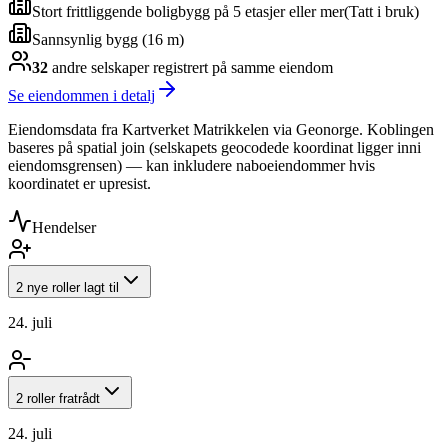
Stort frittliggende boligbygg på 5 etasjer eller mer
(
Tatt i bruk
)
Sannsynlig bygg (16 m)
32
andre selskap
er
registrert på samme eiendom
Se eiendommen i detalj
Eiendomsdata fra Kartverket Matrikkelen via Geonorge. Koblingen
baseres på spatial join (selskapets geocodede koordinat ligger inni
eiendomsgrensen) — kan inkludere naboeiendommer hvis
koordinatet er upresist.
Hendelser
2 nye roller lagt til
24. juli
2 roller fratrådt
24. juli