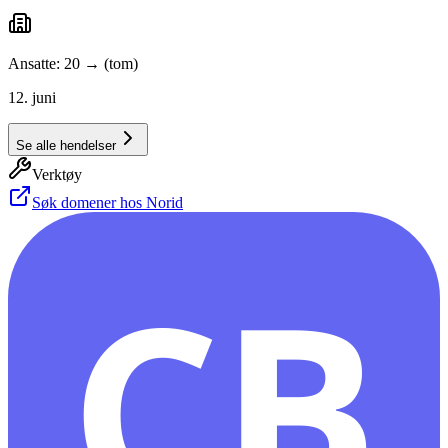
Ansatte: 20 → (tom)
12. juni
Se alle hendelser
Verktøy
Søk domener hos Norid
CB