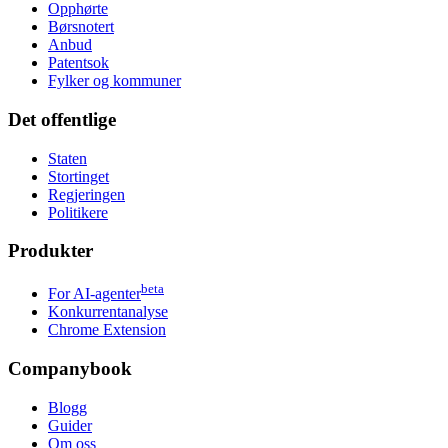
Opphørte
Børsnotert
Anbud
Patentsok
Fylker og kommuner
Det offentlige
Staten
Stortinget
Regjeringen
Politikere
Produkter
beta
For AI-agenter
Konkurrentanalyse
Chrome Extension
Companybook
Blogg
Guider
Om oss