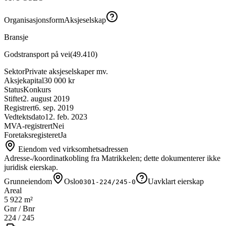
Organisasjonsform
Aksjeselskap
Bransje
Godstransport på vei
(
49.410
)
Sektor
Private aksjeselskaper mv.
Aksjekapital
30 000 kr
Status
Konkurs
Stiftet
2. august 2019
Registrert
6. sep. 2019
Vedtektsdato
12. feb. 2023
MVA-registrert
Nei
Foretaksregisteret
Ja
Eiendom ved virksomhetsadressen
Adresse-/koordinatkobling fra Matrikkelen; dette dokumenterer ikke
juridisk eierskap.
Grunneiendom
Oslo
Uavklart eierskap
0301-224/245-0
Areal
5 922 m²
Gnr / Bnr
224
/
245