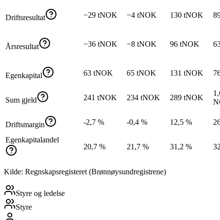
−29 tNOK
−4 tNOK
130 tNOK
8
Driftsresultat
−36 tNOK
−8 tNOK
96 tNOK
6
Årsresultat
63 tNOK
65 tNOK
131 tNOK
7
Egenkapital
1,
241 tNOK
234 tNOK
289 tNOK
Sum gjeld
N
-2,7 %
-0,4 %
12,5 %
2
Driftsmargin
Egenkapitalandel
20,7 %
21,7 %
31,2 %
3
Kilde: Regnskapsregisteret (Brønnøysundregistrene)
Styre og ledelse
Styre