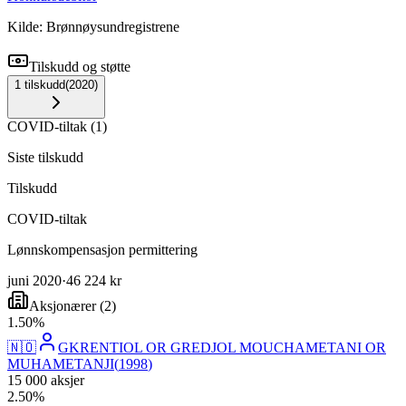
Kilde: Brønnøysundregistrene
Tilskudd og støtte
1
tilskudd
(
2020
)
COVID-tiltak
(
1
)
Siste tilskudd
Tilskudd
COVID-tiltak
Lønnskompensasjon permittering
juni 2020
·
46 224 kr
Aksjonærer
(
2
)
1
.
50
%
🇳🇴
GKRENTIOL OR GREDJOL MOUCHAMETANI OR
MUHAMETANJI
(
1998
)
15 000
aksjer
2
.
50
%