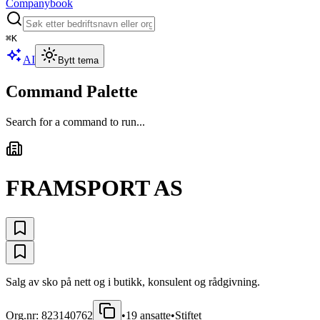
Companybook
⌘
K
AI
Bytt tema
Command Palette
Search for a command to run...
FRAMSPORT AS
Salg av sko på nett og i butikk, konsulent og rådgivning.
Org.nr:
823140762
•
19
ansatte
•
Stiftet