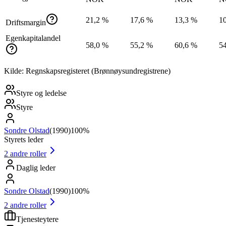
21,2 %
17,6 %
13,3 %
1
Driftsmargin
Egenkapitalandel
58,0 %
55,2 %
60,6 %
5
Kilde: Regnskapsregisteret (Brønnøysundregistrene)
Styre og ledelse
Styre
Sondre Olstad
(
1990
)
100%
Styrets leder
2
andre roller
Daglig leder
Sondre Olstad
(
1990
)
100%
2
andre roller
Tjenesteytere