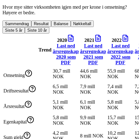
Hvor mye sitter virksomheten igjen med per krone i omsetning?
Høyere er bedre.
Sammendrag
Resultat
Balanse
Nøkkeltall
Siste 5 år
Siste 10 år
2020
2021
2022
Last ned
Last ned
Last ned
Trend
årsregnskap
årsregnskap
årsregnskap
å
2020
som
2021
som
2022
som
PDF
PDF
PDF
30,7 mill
44,6 mill
55,9 mill
68
Omsetning
NOK
NOK
NOK
N
6,5 mill
7,9 mill
7,4 mill
7,
Driftsresultat
NOK
NOK
NOK
N
5,1 mill
6,1 mill
5,8 mill
5,
Årsresultat
NOK
NOK
NOK
N
5,8 mill
9,9 mill
15,7 mill
15
Egenkapital
NOK
NOK
NOK
N
4,2 mill
10,2 mill
12
8 mill NOK
Sum gjeld
NOK
NOK
N