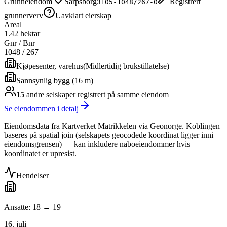
Grunneiendom
Sarpsborg
Registrert
3105-1048/267-0
grunnerverv
Uavklart eierskap
Areal
1.42 hektar
Gnr / Bnr
1048
/
267
Kjøpesenter, varehus
(
Midlertidig brukstillatelse
)
Sannsynlig bygg (16 m)
15
andre selskap
er
registrert på samme eiendom
Se eiendommen i detalj
Eiendomsdata fra Kartverket Matrikkelen via Geonorge. Koblingen
baseres på spatial join (selskapets geocodede koordinat ligger inni
eiendomsgrensen) — kan inkludere naboeiendommer hvis
koordinatet er upresist.
Hendelser
Ansatte: 18 → 19
16. juli