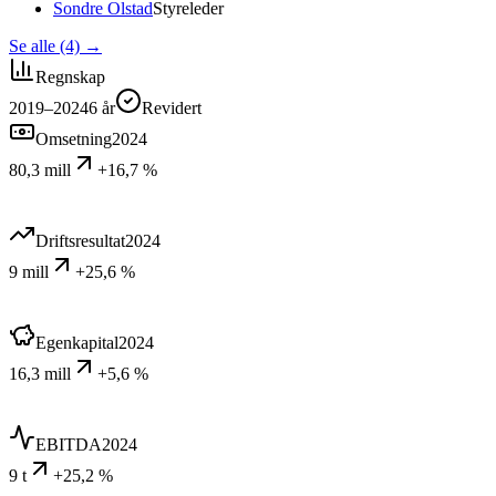
Sondre Olstad
Styreleder
Se alle (4)
→
Regnskap
2019–2024
6
år
Revidert
Omsetning
2024
80,3 mill
+16,7 %
Driftsresultat
2024
9 mill
+25,6 %
Egenkapital
2024
16,3 mill
+5,6 %
EBITDA
2024
9 t
+25,2 %