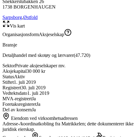
Snekkerstubakken 26
1738
BORGENHAUGEN
Sarpsborg
,
Østfold
Vis kart
Organisasjonsform
Aksjeselskap
Bransje
Detaljhandel med skotøy og lærvarer
(
47.720
)
Sektor
Private aksjeselskaper mv.
Aksjekapital
30 000 kr
Status
Aktiv
Stiftet
1. juli 2019
Registrert
30. juli 2019
Vedtektsdato
1. juli 2019
MVA-registrert
Ja
Foretaksregisteret
Ja
Del av konsern
Ja
Eiendom ved virksomhetsadressen
Adresse-/koordinatkobling fra Matrikkelen; dette dokumenterer ikke
juridisk eierskap.