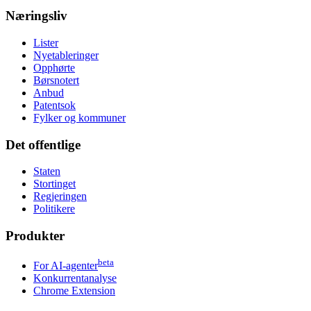
Næringsliv
Lister
Nyetableringer
Opphørte
Børsnotert
Anbud
Patentsok
Fylker og kommuner
Det offentlige
Staten
Stortinget
Regjeringen
Politikere
Produkter
beta
For AI-agenter
Konkurrentanalyse
Chrome Extension