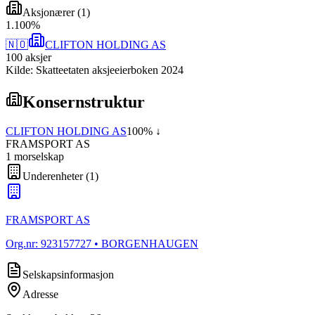
Aksjonærer
(
1
)
1
.
100
%
🇳🇴
CLIFTON HOLDING AS
100
aksjer
Kilde: Skatteetaten aksjeeierboken 2024
Konsernstruktur
CLIFTON HOLDING AS
100
% ↓
FRAMSPORT AS
1
morselskap
Underenheter
(
1
)
FRAMSPORT AS
Org.nr:
923157727
• BORGENHAUGEN
Selskapsinformasjon
Adresse