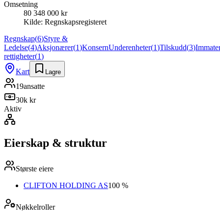
Omsetning
80 348 000 kr
Kilde:
Regnskapsregisteret
Regnskap
(
6
)
Styre &
Ledelse
(
4
)
Aksjonærer
(
1
)
Konsern
Underenheter
(
1
)
Tilskudd
(
3
)
Immater
rettigheter
(
1
)
Kart
Lagre
19
ansatte
30k kr
Aktiv
Eierskap & struktur
Største eiere
CLIFTON HOLDING AS
100 %
Nøkkelroller