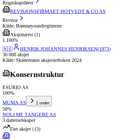
Regnskapsfører
REVISJONSFIRMAET HOTVEDT & CO AS
Revisor
Kilde: Brønnøysundregistrene
Aksjonærer
(
1
)
1
.
100
%
🇳🇴
HENRIK JOHANNES HENRIKSEN
(
1973
)
30 000
aksjer
Kilde: Skatteetaten aksjeeierboken 2024
Konsernstruktur
ESURIO AS
100
%
MUMA AS
1
under
50
%
NOLI ME TANGERE AS
3
datterselskap
er
Eier aksjer i
(
3
)