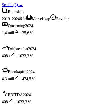
Se alle (3)
→
Regnskap
2019–2024
6
år
Morselskap
Revidert
Omsetning
2024
1,4 mill
−25,6 %
Driftsresultat
2024
408 t
+1033,3 %
Egenkapital
2024
4,3 mill
+474,5 %
EBITDA
2024
408
+1033,3 %