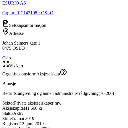
ESURIO AS
Org.nr:
912142108
• OSLO
Selskapsinformasjon
Adresse
Johan Selmers gate 1
0475
OSLO
Oslo
Vis kart
Organisasjonsform
Aksjeselskap
Bransje
Bedriftsrådgivning og annen administrativ rådgivning
(
70.200
)
Sektor
Private aksjeselskaper mv.
Aksjekapital
41 666 kr
Status
Aktiv
Stiftet
5. mai 2019
Registrert
12. juni 2019