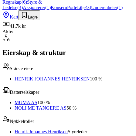
Regnskap
(
6
)
Styre &
Ledelse
(
3
)
Aksjonærer
(
1
)
Konsern
Portefølje
(
3
)
Underenheter
(
1
)
Kart
Lagre
41,7k kr
Aktiv
Eierskap & struktur
Største eiere
HENRIK JOHANNES HENRIKSEN
100 %
Datterselskaper
MUMA AS
100 %
NOLI ME TANGERE AS
50 %
Nøkkelroller
Henrik Johannes Henriksen
Styreleder