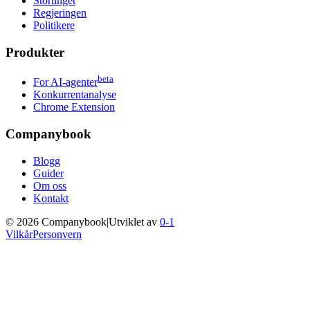
Stortinget
Regjeringen
Politikere
Produkter
beta
For AI-agenter
Konkurrentanalyse
Chrome Extension
Companybook
Blogg
Guider
Om oss
Kontakt
©
2026
Companybook
|
Utviklet av
0-1
Vilkår
Personvern