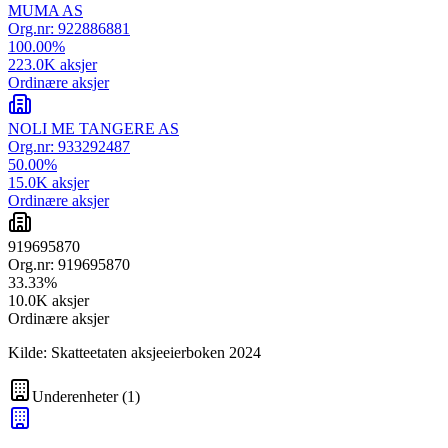
MUMA AS
Org.nr:
922886881
100.00
%
223.0K
aksjer
Ordinære aksjer
NOLI ME TANGERE AS
Org.nr:
933292487
50.00
%
15.0K
aksjer
Ordinære aksjer
919695870
Org.nr:
919695870
33.33
%
10.0K
aksjer
Ordinære aksjer
Kilde: Skatteetaten aksjeeierboken 2024
Underenheter
(
1
)