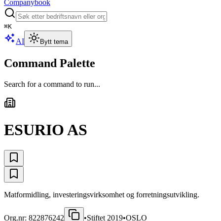
Companybook
⌘
K
AI
Bytt tema
Command Palette
Search for a command to run...
ESURIO AS
Matformidling, investeringsvirksomhet og forretningsutvikling.
Org.nr:
822876242
•
Stiftet
2019
•
OSLO