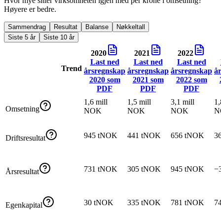
Hvor mye sitter virksomheten igjen med per krone i omsetning?
Høyere er bedre.
Sammendrag
Resultat
Balanse
Nøkkeltall
Siste 5 år
Siste 10 år
2020
2021
2022
Last ned
Last ned
Last ned
Trend
årsregnskap
årsregnskap
årsregnskap
å
2020
som
2021
som
2022
som
PDF
PDF
PDF
1,6 mill
1,5 mill
3,1 mill
1,
Omsetning
NOK
NOK
NOK
N
945 tNOK
441 tNOK
656 tNOK
3
Driftsresultat
731 tNOK
305 tNOK
945 tNOK
−
Årsresultat
30 tNOK
335 tNOK
781 tNOK
7
Egenkapital