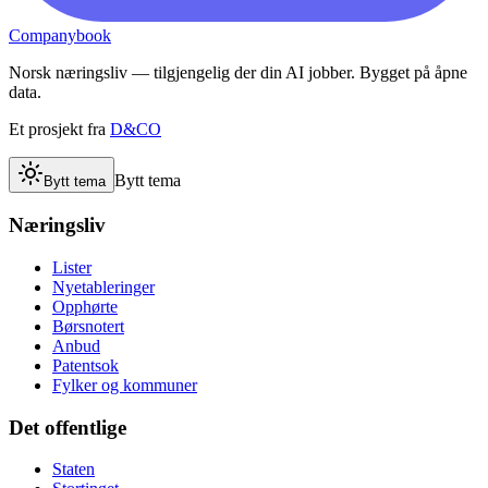
Companybook
Norsk næringsliv — tilgjengelig der din AI jobber. Bygget på åpne
data.
Et prosjekt fra
D&CO
Bytt tema
Bytt tema
Næringsliv
Lister
Nyetableringer
Opphørte
Børsnotert
Anbud
Patentsok
Fylker og kommuner
Det offentlige
Staten