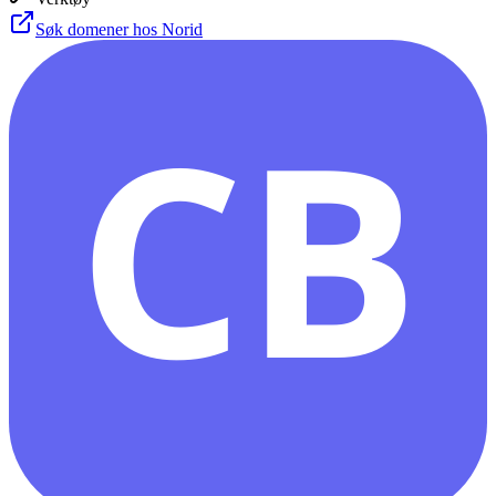
Søk domener hos Norid
CB