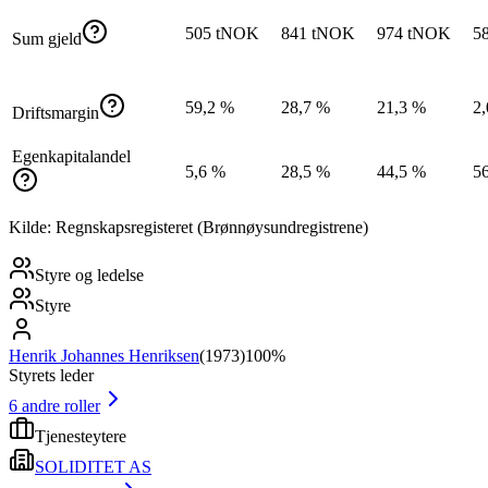
505 tNOK
841 tNOK
974 tNOK
5
Sum gjeld
59,2 %
28,7 %
21,3 %
2
Driftsmargin
Egenkapitalandel
5,6 %
28,5 %
44,5 %
5
Kilde: Regnskapsregisteret (Brønnøysundregistrene)
Styre og ledelse
Styre
Henrik Johannes Henriksen
(
1973
)
100%
Styrets leder
6
andre roller
Tjenesteytere
SOLIDITET AS