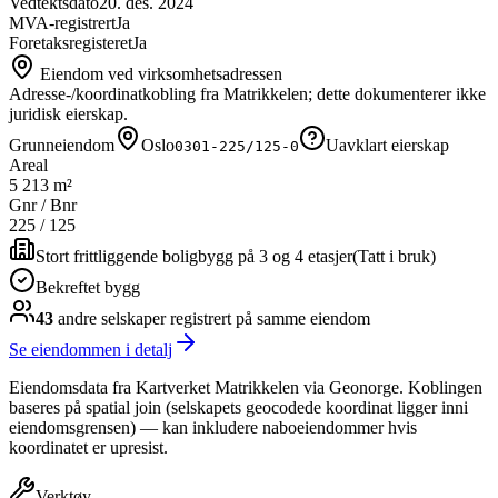
Vedtektsdato
20. des. 2024
MVA-registrert
Ja
Foretaksregisteret
Ja
Eiendom ved virksomhetsadressen
Adresse-/koordinatkobling fra Matrikkelen; dette dokumenterer ikke
juridisk eierskap.
Grunneiendom
Oslo
Uavklart eierskap
0301-225/125-0
Areal
5 213 m²
Gnr / Bnr
225
/
125
Stort frittliggende boligbygg på 3 og 4 etasjer
(
Tatt i bruk
)
Bekreftet bygg
43
andre selskap
er
registrert på samme eiendom
Se eiendommen i detalj
Eiendomsdata fra Kartverket Matrikkelen via Geonorge. Koblingen
baseres på spatial join (selskapets geocodede koordinat ligger inni
eiendomsgrensen) — kan inkludere naboeiendommer hvis
koordinatet er upresist.
Verktøy