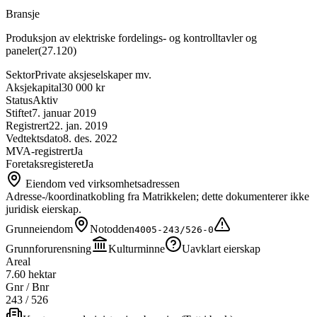
Bransje
Produksjon av elektriske fordelings- og kontrolltavler og
paneler
(
27.120
)
Sektor
Private aksjeselskaper mv.
Aksjekapital
30 000 kr
Status
Aktiv
Stiftet
7. januar 2019
Registrert
22. jan. 2019
Vedtektsdato
8. des. 2022
MVA-registrert
Ja
Foretaksregisteret
Ja
Eiendom ved virksomhetsadressen
Adresse-/koordinatkobling fra Matrikkelen; dette dokumenterer ikke
juridisk eierskap.
Grunneiendom
Notodden
4005-243/526-0
Grunnforurensning
Kulturminne
Uavklart eierskap
Areal
7.60 hektar
Gnr / Bnr
243
/
526