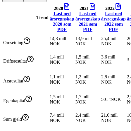
2020
2021
2022
Last ned
Last ned
Last ned
Trend
årsregnskap
årsregnskap
årsregnskap
å
2020
som
2021
som
2022
som
PDF
PDF
PDF
14,3 mill
13,9 mill
25,4 mill
26
Omsetning
NOK
NOK
NOK
N
1,4 mill
1,5 mill
3,6 mill
3
Driftsresultat
NOK
NOK
NOK
1,1 mill
1,2 mill
2,8 mill
2,
Årsresultat
NOK
NOK
NOK
N
1,5 mill
1,7 mill
2,
501 tNOK
Egenkapital
NOK
NOK
N
7,4 mill
2,4 mill
21,6 mill
10
Sum gjeld
NOK
NOK
NOK
N