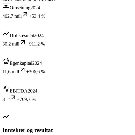
Omsetning
2024
402,7 mill
+53,4 %
Driftsresultat
2024
30,2 mill
+911,2 %
Egenkapital
2024
11,6 mill
+306,6 %
EBITDA
2024
31 t
+769,7 %
Inntekter og resultat