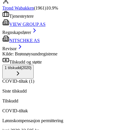
Trond Wabakken
(
1961
)
10.9%
Tjenesteytere
VIEW GROUP AS
Regnskapsfører
NITSCHKE AS
Revisor
Kilde: Brønnøysundregistrene
Tilskudd og støtte
1
tilskudd
(
2020
)
COVID-tiltak
(
1
)
Siste tilskudd
Tilskudd
COVID-tiltak
Lønnskompensasjon permittering