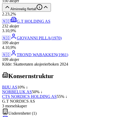
550
aksjer
Alminnelig flertall
2
.
23,2
%
🇳🇴
G.T HOLDING AS
232
aksjer
3
.
10,9
%
🇳🇴
GIOVANNI PILLA
(
1970
)
109
aksjer
4
.
10,9
%
🇳🇴
TROND WABAKKEN
(
1961
)
109
aksjer
Kilde: Skatteetaten aksjeeierboken 2024
Konsernstruktur
BIJU AS
10
% ↓
NORBELUK AS
50
% ↓
CTS NORDICS HOLDING AS
55
% ↓
G.T NORDICS AS
3
morselskap
er
Underenheter
(
1
)