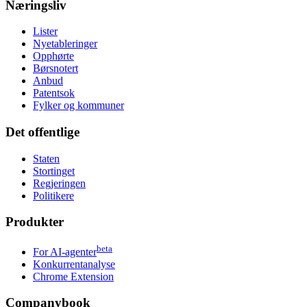
Næringsliv
Lister
Nyetableringer
Opphørte
Børsnotert
Anbud
Patentsok
Fylker og kommuner
Det offentlige
Staten
Stortinget
Regjeringen
Politikere
Produkter
beta
For AI-agenter
Konkurrentanalyse
Chrome Extension
Companybook