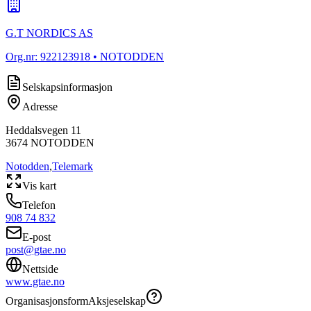
G.T NORDICS AS
Org.nr:
922123918
• NOTODDEN
Selskapsinformasjon
Adresse
Heddalsvegen 11
3674
NOTODDEN
Notodden
,
Telemark
Vis kart
Telefon
908 74 832
E-post
post@gtae.no
Nettside
www.gtae.no
Organisasjonsform
Aksjeselskap