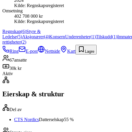
2024
Kilde:
Regnskapsregisteret
Omsetning
402 708 000 kr
Kilde:
Regnskapsregisteret
Regnskap
(
6
)
Styre &
Ledelse
(
5
)
Aksjonærer
(
4
)
Konsern
Underenheter
(
1
)
Tilskudd
(
1
)
Immater
rettigheter
(
2
)
Ring
E-post
Nettside
Kart
Lagre
67
ansatte
30k kr
Aktiv
Eierskap & struktur
Del av
CTS Nordics
Datterselskap
55 %