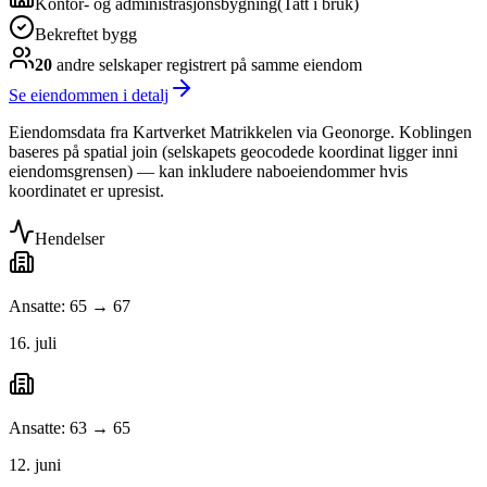
Kontor- og administrasjonsbygning
(
Tatt i bruk
)
Bekreftet bygg
20
andre selskap
er
registrert på samme eiendom
Se eiendommen i detalj
Eiendomsdata fra Kartverket Matrikkelen via Geonorge. Koblingen
baseres på spatial join (selskapets geocodede koordinat ligger inni
eiendomsgrensen) — kan inkludere naboeiendommer hvis
koordinatet er upresist.
Hendelser
Ansatte: 65 → 67
16. juli
Ansatte: 63 → 65
12. juni