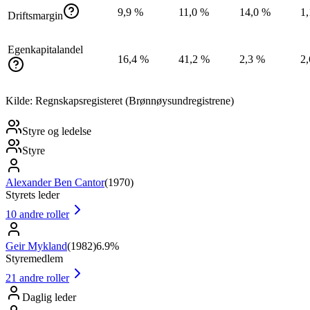
9,9 %
11,0 %
14,0 %
1
Driftsmargin
Egenkapitalandel
16,4 %
41,2 %
2,3 %
2
Kilde: Regnskapsregisteret (Brønnøysundregistrene)
Styre og ledelse
Styre
Alexander Ben Cantor
(
1970
)
Styrets leder
10
andre roller
Geir Mykland
(
1982
)
6.9%
Styremedlem
21
andre roller
Daglig leder