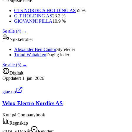
Største eiere
CTS NORDICS HOLDING AS
55 %
G.T HOLDING AS
23.2 %
GIOVANNI PILLA
10.9 %
Se alle (4)
→
Nøkkelroller
Alexander Ben Cantor
Styreleder
Trond Wabakken
Daglig leder
Se alle (5)
→
Digitalt
Oppdatert
1. jan. 2026
gtae.no
Velox Electro Nordics AS
Kun på Companybook
Regnskap
2019–2024
6
år
Revidert