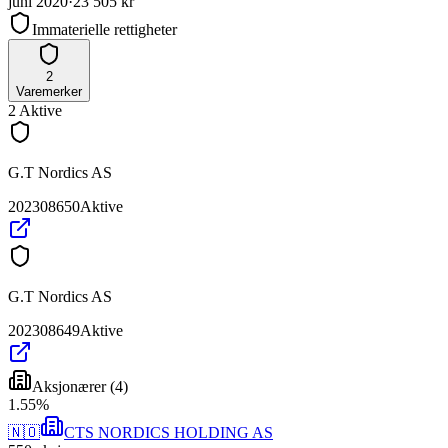
juni 2020
·
23 505 kr
Immaterielle rettigheter
2
Varemerker
2
Aktive
G.T Nordics AS
202308650
Aktive
G.T Nordics AS
202308649
Aktive
Aksjonærer
(
4
)
1
.
55
%
🇳🇴
CTS NORDICS HOLDING AS