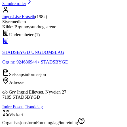
3
andre roller
Inger-Lise Frøseth
(
1982
)
Styremedlem
Kilde: Brønnøysundregistrene
Underenheter
(
1
)
STADSBYGD UNGDOMSLAG
Org.nr:
924686944
• STADSBYGD
Selskapsinformasjon
Adresse
c/o Gry Ingrid Ellevset, Nyveien 27
7105
STADSBYGD
Indre Fosen
,
Trøndelag
Vis kart
Organisasjonsform
Forening/lag/innretning