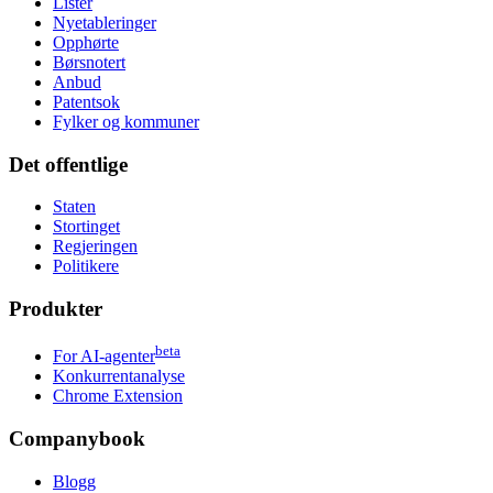
Lister
Nyetableringer
Opphørte
Børsnotert
Anbud
Patentsok
Fylker og kommuner
Det offentlige
Staten
Stortinget
Regjeringen
Politikere
Produkter
beta
For AI-agenter
Konkurrentanalyse
Chrome Extension
Companybook
Blogg