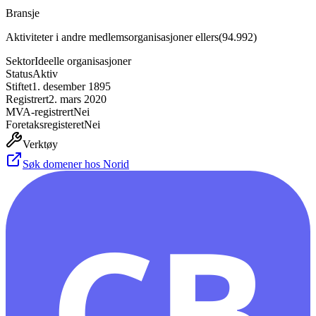
Bransje
Aktiviteter i andre medlemsorganisasjoner ellers
(
94.992
)
Sektor
Ideelle organisasjoner
Status
Aktiv
Stiftet
1. desember 1895
Registrert
2. mars 2020
MVA-registrert
Nei
Foretaksregisteret
Nei
Verktøy
Søk domener hos Norid
CB