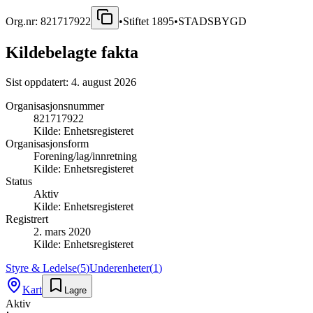
Org.nr:
821717922
•
Stiftet
1895
•
STADSBYGD
Kildebelagte fakta
Sist oppdatert:
4. august 2026
Organisasjonsnummer
821717922
Kilde:
Enhetsregisteret
Organisasjonsform
Forening/lag/innretning
Kilde:
Enhetsregisteret
Status
Aktiv
Kilde:
Enhetsregisteret
Registrert
2. mars 2020
Kilde:
Enhetsregisteret
Styre & Ledelse
(
5
)
Underenheter
(
1
)
Kart
Lagre
Aktiv