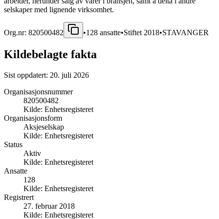
arbeider, herunder salg av varer i bransjen, samt å delta i andre
selskaper med lignende virksomhet.
Org.nr:
820500482
•
128
ansatte
•
Stiftet
2018
•
STAVANGER
Kildebelagte fakta
Sist oppdatert:
20. juli 2026
Organisasjonsnummer
820500482
Kilde:
Enhetsregisteret
Organisasjonsform
Aksjeselskap
Kilde:
Enhetsregisteret
Status
Aktiv
Kilde:
Enhetsregisteret
Ansatte
128
Kilde:
Enhetsregisteret
Registrert
27. februar 2018
Kilde:
Enhetsregisteret