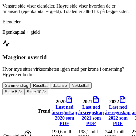
Venstre side viser eiendeler. Høyre side viser hvordan de er
finansiert (egenkapital + gjeld). Totalen er alltid lik på begge sider.
Eiendeler
Egenkapital + gjeld
Marginer over tid
Hvor mye sitter virksomheten igjen med per krone i omsetning?
Høyere er bedre.
Sammendrag
Resultat
Balanse
Nøkkeltall
Siste 5 år
Siste 10 år
2020
2021
2022
Last ned
Last ned
Last ned
Trend
årsregnskap
årsregnskap
årsregnskap
å
2020
som
2021
som
2022
som
PDF
PDF
PDF
190,6 mill
198,1 mill
244,1 mill
23
Omsetning