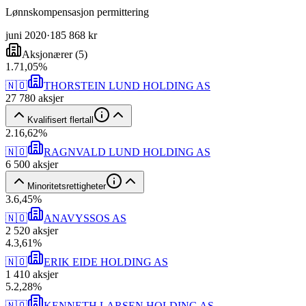
Lønnskompensasjon permittering
juni 2020
·
185 868 kr
Aksjonærer
(
5
)
1
.
71,05
%
🇳🇴
THORSTEIN LUND HOLDING AS
27 780
aksjer
Kvalifisert flertall
2
.
16,62
%
🇳🇴
RAGNVALD LUND HOLDING AS
6 500
aksjer
Minoritetsrettigheter
3
.
6,45
%
🇳🇴
ANAVYSSOS AS
2 520
aksjer
4
.
3,61
%
🇳🇴
ERIK EIDE HOLDING AS
1 410
aksjer
5
.
2,28
%
🇳🇴
KENNETH LARSEN HOLDING AS