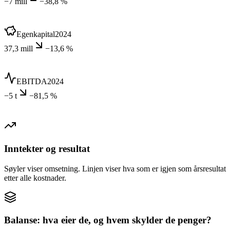
−7 mill
−38,8 %
Egenkapital
2024
37,3 mill
−13,6 %
EBITDA
2024
−5 t
−81,5 %
Inntekter og resultat
Søyler viser omsetning. Linjen viser hva som er igjen som årsresultat
etter alle kostnader.
Balanse: hva eier de, og hvem skylder de penger?