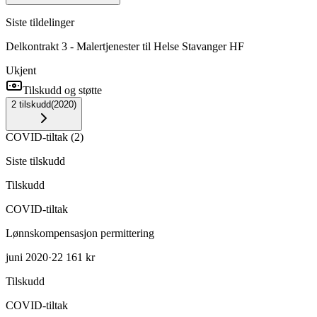
Siste tildelinger
Delkontrakt 3 - Malertjenester til Helse Stavanger HF
Ukjent
Tilskudd og støtte
2
tilskudd
(
2020
)
COVID-tiltak
(
2
)
Siste tilskudd
Tilskudd
COVID-tiltak
Lønnskompensasjon permittering
juni 2020
·
22 161 kr
Tilskudd
COVID-tiltak