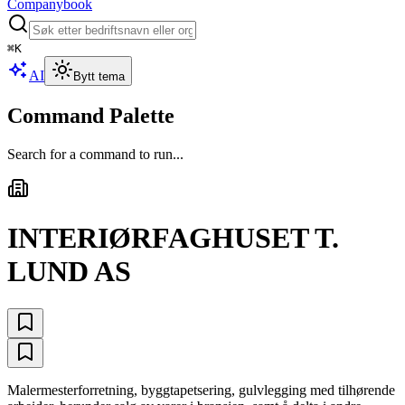
Companybook
⌘
K
AI
Bytt tema
Command Palette
Search for a command to run...
INTERIØRFAGHUSET T.
LUND AS
Malermesterforretning, byggtapetsering, gulvlegging med tilhørende