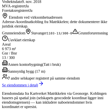
Vedtektsdato
9. nov. 2018
MVA-registrert
Ja
Foretaksregisteret
Ja
Eiendom ved virksomhetsadressen
Adresse-/koordinatkobling fra Matrikkelen; dette dokumenterer ikke
juridisk eierskap.
Grunneiendom
Stavanger
Grunnforurensning
1103-13/300-0
Uavklart eierskap
Areal
6 973 m²
Gnr / Bnr
13
/
300
Annen kontorbygning
(
Tatt i bruk
)
Sannsynlig bygg (17 m)
7
andre selskap
er
registrert på samme eiendom
Se eiendommen i detalj
Eiendomsdata fra Kartverket Matrikkelen via Geonorge. Koblingen
baseres på spatial join (selskapets geocodede koordinat ligger inni
eiendomsgrensen) — kan inkludere naboeiendommer hvis
koordinatet er upresist.