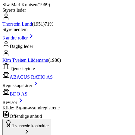
Siw Mari Knutsen
(
1969
)
Styrets leder
Thorstein Lund
(
1951
)
71%
Styremedlem
3
andre roller
Daglig leder
Kim Tveiten Lüdemann
(
1986
)
Tjenesteytere
ABACUS RATIO AS
Regnskapsfører
BDO AS
Revisor
Kilde: Brønnøysundregistrene
Offentlige anbud
1
vunnede kontrakter