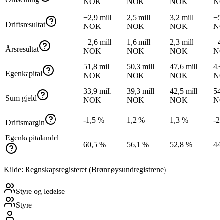
NOK
NOK
NOK
N
−2,9 mill
2,5 mill
3,2 mill
−5
Driftsresultat
NOK
NOK
NOK
N
−2,6 mill
1,6 mill
2,3 mill
−4
Årsresultat
NOK
NOK
NOK
N
51,8 mill
50,3 mill
47,6 mill
43
Egenkapital
NOK
NOK
NOK
N
33,9 mill
39,3 mill
42,5 mill
54
Sum gjeld
NOK
NOK
NOK
N
-1,5 %
1,2 %
1,3 %
-2
Driftsmargin
Egenkapitalandel
60,5 %
56,1 %
52,8 %
4
Kilde: Regnskapsregisteret (Brønnøysundregistrene)
Styre og ledelse
Styre