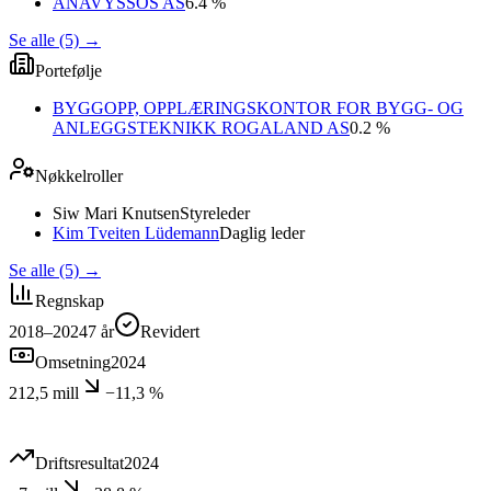
ANAVYSSOS AS
6.4 %
Se alle (5)
→
Portefølje
BYGGOPP, OPPLÆRINGSKONTOR FOR BYGG- OG
ANLEGGSTEKNIKK ROGALAND AS
0.2 %
Nøkkelroller
Siw Mari Knutsen
Styreleder
Kim Tveiten Lüdemann
Daglig leder
Se alle (5)
→
Regnskap
2018–2024
7
år
Revidert
Omsetning
2024
212,5 mill
−11,3 %
Driftsresultat
2024