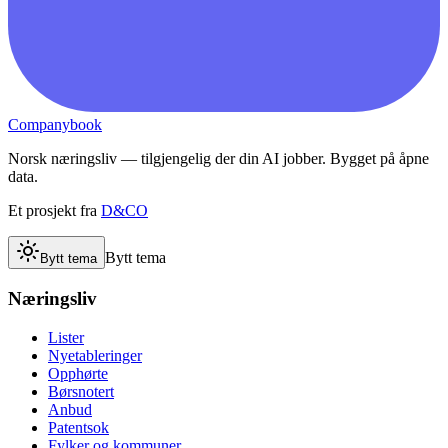
Companybook
Norsk næringsliv — tilgjengelig der din AI jobber. Bygget på åpne
data.
Et prosjekt fra
D&CO
Bytt tema
Bytt tema
Næringsliv
Lister
Nyetableringer
Opphørte
Børsnotert
Anbud
Patentsok
Fylker og kommuner