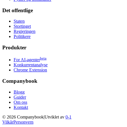
Det offentlige
Staten
Stortinget
Regjeringen
Politikere
Produkter
beta
For AI-agenter
Konkurrentanalyse
Chrome Extension
Companybook
Blogg
Guider
Om oss
Kontakt
©
2026
Companybook
|
Utviklet av
0-1
Vilkår
Personvern