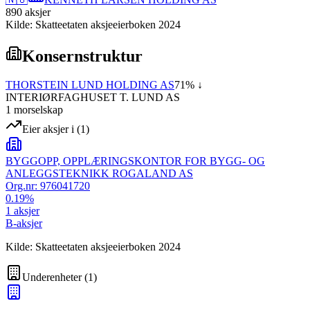
890
aksjer
Kilde: Skatteetaten aksjeeierboken 2024
Konsernstruktur
THORSTEIN LUND HOLDING AS
71
% ↓
INTERIØRFAGHUSET T. LUND AS
1
morselskap
Eier aksjer i
(
1
)
BYGGOPP, OPPLÆRINGSKONTOR FOR BYGG- OG
ANLEGGSTEKNIKK ROGALAND AS
Org.nr:
976041720
0.19
%
1
aksjer
B-aksjer
Kilde: Skatteetaten aksjeeierboken 2024
Underenheter
(
1
)