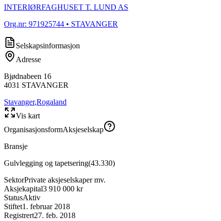
INTERIØRFAGHUSET T. LUND AS
Org.nr:
971925744
• STAVANGER
Selskapsinformasjon
Adresse
Bjødnabeen 16
4031
STAVANGER
Stavanger
,
Rogaland
Vis kart
Organisasjonsform
Aksjeselskap
Bransje
Gulvlegging og tapetsering
(
43.330
)
Sektor
Private aksjeselskaper mv.
Aksjekapital
3 910 000 kr
Status
Aktiv
Stiftet
1. februar 2018
Registrert
27. feb. 2018