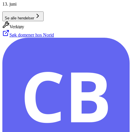
13. juni
Se alle hendelser
Verktøy
Søk domener hos Norid
CB