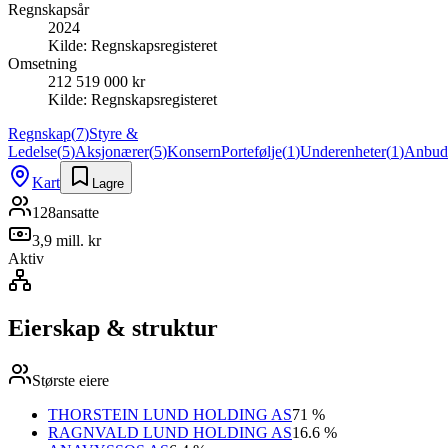
Regnskapsår
2024
Kilde:
Regnskapsregisteret
Omsetning
212 519 000 kr
Kilde:
Regnskapsregisteret
Regnskap
(
7
)
Styre &
Ledelse
(
5
)
Aksjonærer
(
5
)
Konsern
Portefølje
(
1
)
Underenheter
(
1
)
Anbud
Kart
Lagre
128
ansatte
3,9 mill. kr
Aktiv
Eierskap & struktur
Største eiere
THORSTEIN LUND HOLDING AS
71 %
RAGNVALD LUND HOLDING AS
16.6 %