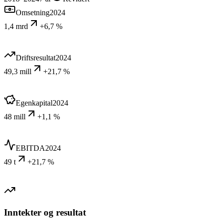
Omsetning
2024
1,4 mrd
+6,7 %
Driftsresultat
2024
49,3 mill
+21,7 %
Egenkapital
2024
48 mill
+1,1 %
EBITDA
2024
49 t
+21,7 %
Inntekter og resultat