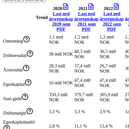
2020
2021
2022
Last ned
Last ned
Last ned
Trend
årsregnskap
årsregnskap
årsregnskap
å
2020
som
2021
som
2022
som
PDF
PDF
PDF
1,1 mrd
1,2 mrd
1,2 mrd
1,
Omsetning
NOK
NOK
NOK
N
40,3 mill
36,5 mill
40
38 mill NOK
Driftsresultat
NOK
NOK
N
28,3 mill
37,4 mill
26,7 mill
3
Årsresultat
NOK
NOK
NOK
47,4 mill
47,4 mill
47
10 mill NOK
Egenkapital
NOK
NOK
N
350,3 mill
379,7 mill
305,9 mill
27
Sum gjeld
NOK
NOK
NOK
N
3,3 %
3,3 %
2,9 %
3
Driftsmargin
Egenkapitalandel
2,8 %
11,1 %
13,4 %
1