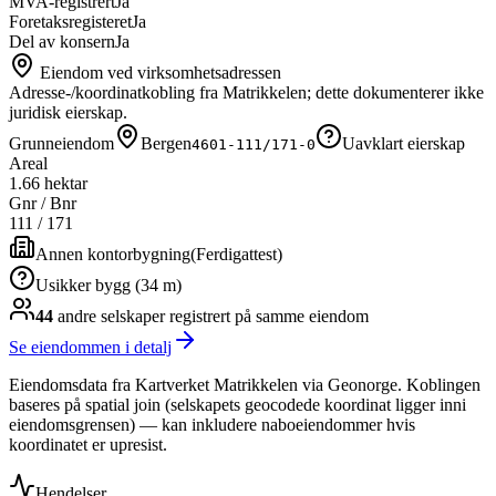
MVA-registrert
Ja
Foretaksregisteret
Ja
Del av konsern
Ja
Eiendom ved virksomhetsadressen
Adresse-/koordinatkobling fra Matrikkelen; dette dokumenterer ikke
juridisk eierskap.
Grunneiendom
Bergen
Uavklart eierskap
4601-111/171-0
Areal
1.66 hektar
Gnr / Bnr
111
/
171
Annen kontorbygning
(
Ferdigattest
)
Usikker bygg (34 m)
44
andre selskap
er
registrert på samme eiendom
Se eiendommen i detalj
Eiendomsdata fra Kartverket Matrikkelen via Geonorge. Koblingen
baseres på spatial join (selskapets geocodede koordinat ligger inni
eiendomsgrensen) — kan inkludere naboeiendommer hvis
koordinatet er upresist.
Hendelser