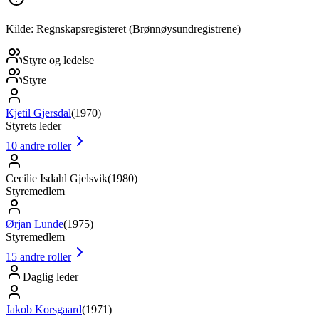
Kilde: Regnskapsregisteret (Brønnøysundregistrene)
Styre og ledelse
Styre
Kjetil Gjersdal
(
1970
)
Styrets leder
10
andre roller
Cecilie Isdahl Gjelsvik
(
1980
)
Styremedlem
Ørjan Lunde
(
1975
)
Styremedlem
15
andre roller
Daglig leder
Jakob Korsgaard
(
1971
)