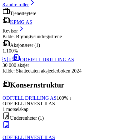
8
andre roller
Tjenesteytere
KPMG AS
Revisor
Kilde: Brønnøysundregistrene
Aksjonærer
(
1
)
1
.
100
%
🇳🇴
ODFJELL DRILLING AS
30 000
aksjer
Kilde: Skatteetaten aksjeeierboken 2024
Konsernstruktur
ODFJELL DRILLING AS
100
% ↓
ODFJELL INVEST II AS
1
morselskap
Underenheter
(
1
)
ODFJELL INVEST II AS