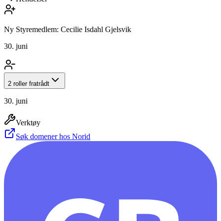
Ny Styremedlem: Cecilie Isdahl Gjelsvik
30. juni
2 roller fratrådt
30. juni
Verktøy
Søk domener hos Norid