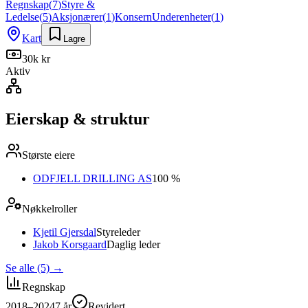
Regnskap
(
7
)
Styre &
Ledelse
(
5
)
Aksjonærer
(
1
)
Konsern
Underenheter
(
1
)
Kart
Lagre
30k kr
Aktiv
Eierskap & struktur
Største eiere
ODFJELL DRILLING AS
100 %
Nøkkelroller
Kjetil Gjersdal
Styreleder
Jakob Korsgaard
Daglig leder
Se alle (5)
→
Regnskap
2018–2024
7
år
Revidert