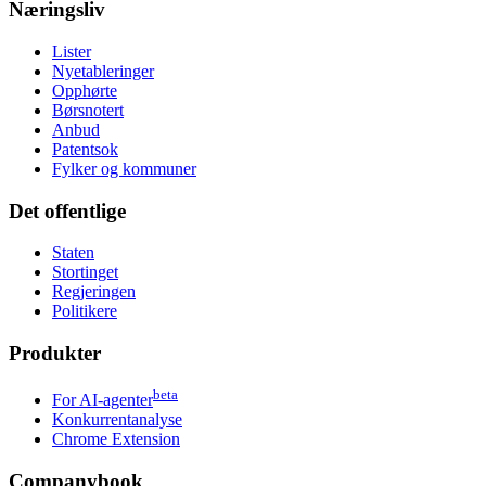
Næringsliv
Lister
Nyetableringer
Opphørte
Børsnotert
Anbud
Patentsok
Fylker og kommuner
Det offentlige
Staten
Stortinget
Regjeringen
Politikere
Produkter
beta
For AI-agenter
Konkurrentanalyse
Chrome Extension
Companybook