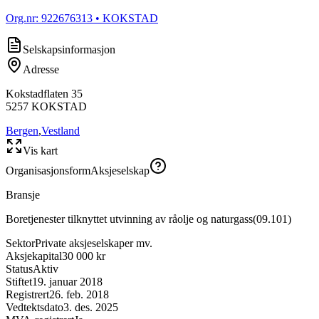
Org.nr:
922676313
• KOKSTAD
Selskapsinformasjon
Adresse
Kokstadflaten 35
5257
KOKSTAD
Bergen
,
Vestland
Vis kart
Organisasjonsform
Aksjeselskap
Bransje
Boretjenester tilknyttet utvinning av råolje og naturgass
(
09.101
)
Sektor
Private aksjeselskaper mv.
Aksjekapital
30 000 kr
Status
Aktiv
Stiftet
19. januar 2018
Registrert
26. feb. 2018
Vedtektsdato
3. des. 2025