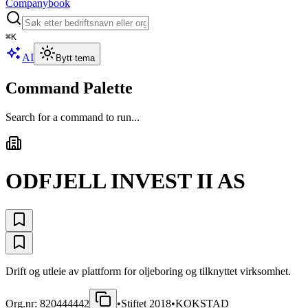
Companybook
⌘
K
AI
Bytt tema
Command Palette
Search for a command to run...
ODFJELL INVEST II AS
Drift og utleie av plattform for oljeboring og tilknyttet virksomhet.
Org.nr:
820444442
•
Stiftet
2018
•
KOKSTAD