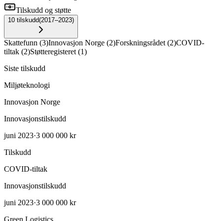
Tilskudd og støtte
10
tilskudd
(
2017–2023
)
Skattefunn
(
3
)
Innovasjon Norge
(
2
)
Forskningsrådet
(
2
)
COVID-
tiltak
(
2
)
Støtteregisteret
(
1
)
Siste tilskudd
Miljøteknologi
Innovasjon Norge
Innovasjonstilskudd
juni 2023
·
3 000 000 kr
Tilskudd
COVID-tiltak
Innovasjonstilskudd
juni 2023
·
3 000 000 kr
Green Logistics