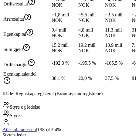
Driftsresultat
NOK
NOK
NOK
N
−1,8 mill
−5,5 mill
−3,5 mill
−2
Årsresultat
NOK
NOK
NOK
N
9,4 mill
4,8 mill
11,3 mill
31
Egenkapital
NOK
NOK
NOK
N
15,2 mill
19,2 mill
18,9 mill
7,
Sum gjeld
NOK
NOK
NOK
N
-192,3 %
-195,5 %
-105,5 %
-
Driftsmargin
Egenkapitalandel
38,1 %
20,0 %
37,5 %
8
Kilde: Regnskapsregisteret (Brønnøysundregistrene)
Styre og ledelse
Styre
Atle Johannessen
(
1985
)
13.4%
Styrets leder