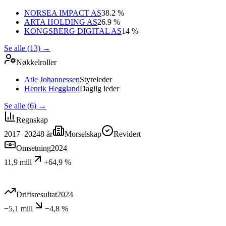
NORSEA IMPACT AS
38.2 %
ARTA HOLDING AS
26.9 %
KONGSBERG DIGITAL AS
14 %
Se alle (13)
→
Nøkkelroller
Atle Johannessen
Styreleder
Henrik Heggland
Daglig leder
Se alle (6)
→
Regnskap
2017–2024
8
år
Morselskap
Revidert
Omsetning
2024
11,9 mill
+64,9 %
Driftsresultat
2024
−5,1 mill
−4,8 %