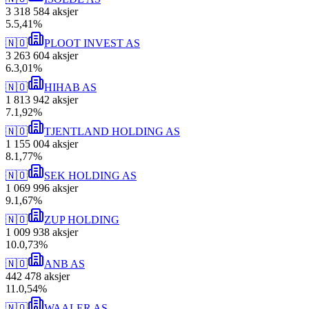
3 318 584
aksjer
5
.
5,41
%
🇳🇴
PLOOT INVEST AS
3 263 604
aksjer
6
.
3,01
%
🇳🇴
HIHAB AS
1 813 942
aksjer
7
.
1,92
%
🇳🇴
TJENTLAND HOLDING AS
1 155 004
aksjer
8
.
1,77
%
🇳🇴
SEK HOLDING AS
1 069 996
aksjer
9
.
1,67
%
🇳🇴
ZUP HOLDING
1 009 938
aksjer
10
.
0,73
%
🇳🇴
ANB AS
442 478
aksjer
11
.
0,54
%
🇳🇴
WAALER AS