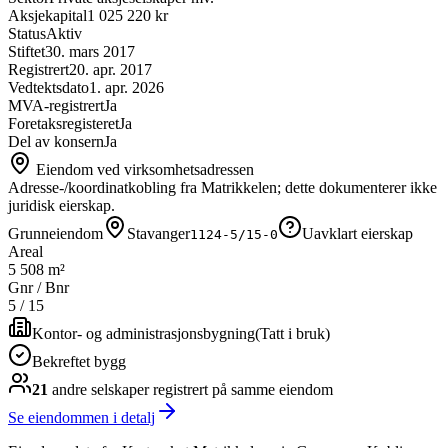
Aksjekapital
1 025 220 kr
Status
Aktiv
Stiftet
30. mars 2017
Registrert
20. apr. 2017
Vedtektsdato
1. apr. 2026
MVA-registrert
Ja
Foretaksregisteret
Ja
Del av konsern
Ja
Eiendom ved virksomhetsadressen
Adresse-/koordinatkobling fra Matrikkelen; dette dokumenterer ikke
juridisk eierskap.
Grunneiendom
Stavanger
Uavklart eierskap
1124-5/15-0
Areal
5 508 m²
Gnr / Bnr
5
/
15
Kontor- og administrasjonsbygning
(
Tatt i bruk
)
Bekreftet bygg
21
andre selskap
er
registrert på samme eiendom
Se eiendommen i detalj