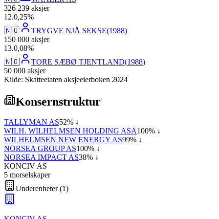
326 239
aksjer
12
.
0,25
%
🇳🇴
TRYGVE NJÅ SEKSE
(
1988
)
150 000
aksjer
13
.
0,08
%
🇳🇴
TORE SÆBØ TJENTLAND
(
1988
)
50 000
aksjer
Kilde: Skatteetaten aksjeeierboken 2024
Konsernstruktur
TALLYMAN AS
52
% ↓
WILH. WILHELMSEN HOLDING ASA
100
% ↓
WILHELMSEN NEW ENERGY AS
99
% ↓
NORSEA GROUP AS
100
% ↓
NORSEA IMPACT AS
38
% ↓
KONCIV AS
5
morselskap
er
Underenheter
(
1
)
KONCIV AS