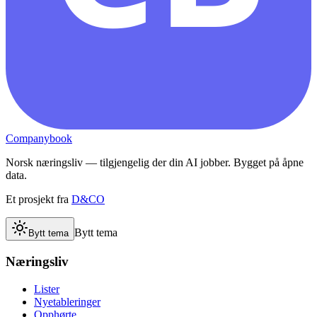
Companybook
Norsk næringsliv — tilgjengelig der din AI jobber. Bygget på åpne
data.
Et prosjekt fra
D&CO
Bytt tema
Bytt tema
Næringsliv
Lister
Nyetableringer
Opphørte