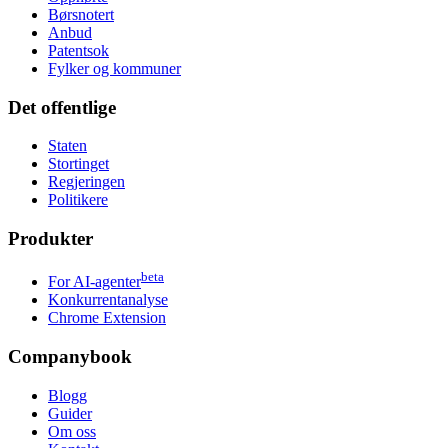
Børsnotert
Anbud
Patentsok
Fylker og kommuner
Det offentlige
Staten
Stortinget
Regjeringen
Politikere
Produkter
beta
For AI-agenter
Konkurrentanalyse
Chrome Extension
Companybook
Blogg
Guider
Om oss