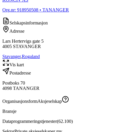
Org.nr:
918950508
• TANANGER
Selskapsinformasjon
Adresse
Lars Hertervigs gate 5
4005
STAVANGER
Stavanger
,
Rogaland
Vis kart
Postadresse
Postboks 70
4098
TANANGER
Organisasjonsform
Aksjeselskap
Bransje
Dataprogrammeringstjenester
(
62.100
)
Sektor
Private aksjeselskaper mv.