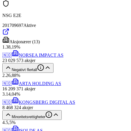
NSG E2E
201709697
Aktive
Aksjonærer
(
13
)
1
.
38,19
%
🇳🇴
NORSEA IMPACT AS
23 029 573
aksjer
Negativt flertall
2
.
26,88
%
🇳🇴
ARTA HOLDING AS
16 209 371
aksjer
3
.
14,04
%
🇳🇴
KONGSBERG DIGITAL AS
8 468 324
aksjer
Minoritetsrettigheter
4
.
5,5
%
🇳🇴
ISOLDE AS