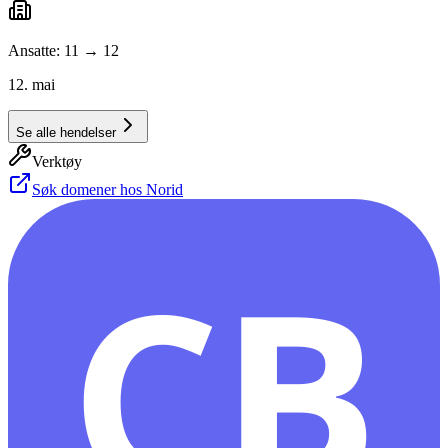
Ansatte: 11 → 12
12. mai
Se alle hendelser
Verktøy
Søk domener hos Norid
CB