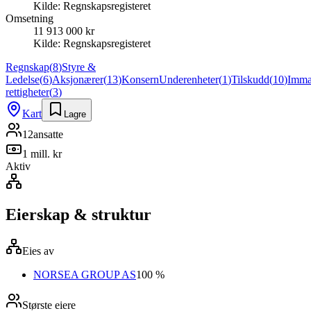
Kilde:
Regnskapsregisteret
Omsetning
11 913 000 kr
Kilde:
Regnskapsregisteret
Regnskap
(
8
)
Styre &
Ledelse
(
6
)
Aksjonærer
(
13
)
Konsern
Underenheter
(
1
)
Tilskudd
(
10
)
Immat
rettigheter
(
3
)
Kart
Lagre
12
ansatte
1 mill. kr
Aktiv
Eierskap & struktur
Eies av
NORSEA GROUP AS
100 %
Største eiere