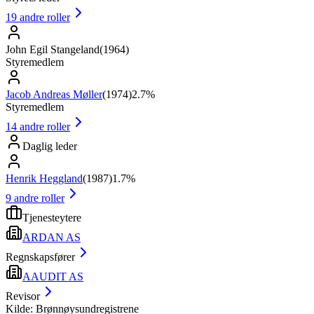
19
andre roller
John Egil Stangeland
(
1964
)
Styremedlem
Jacob Andreas Møller
(
1974
)
2.7%
Styremedlem
14
andre roller
Daglig leder
Henrik Heggland
(
1987
)
1.7%
9
andre roller
Tjenesteytere
ARDAN AS
Regnskapsfører
AAUDIT AS
Revisor
Kilde: Brønnøysundregistrene