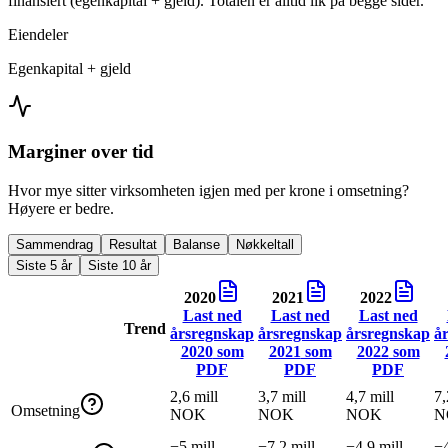
finansiert (egenkapital + gjeld). Totalen er alltid lik på begge sider.
Eiendeler
Egenkapital + gjeld
Marginer over tid
Hvor mye sitter virksomheten igjen med per krone i omsetning?
Høyere er bedre.
Sammendrag
Resultat
Balanse
Nøkkeltall
Siste 5 år
Siste 10 år
2020
2021
2022
Last ned
Last ned
Last ned
Trend
årsregnskap
årsregnskap
årsregnskap
å
2020
som
2021
som
2022
som
PDF
PDF
PDF
2,6 mill
3,7 mill
4,7 mill
7,
Omsetning
NOK
NOK
NOK
N
−5 mill
−7,2 mill
−4,9 mill
−4