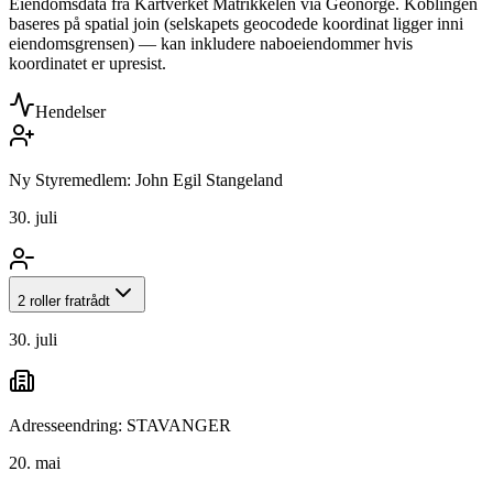
Eiendomsdata fra Kartverket Matrikkelen via Geonorge. Koblingen
baseres på spatial join (selskapets geocodede koordinat ligger inni
eiendomsgrensen) — kan inkludere naboeiendommer hvis
koordinatet er upresist.
Hendelser
Ny Styremedlem: John Egil Stangeland
30. juli
2 roller fratrådt
30. juli
Adresseendring: STAVANGER
20. mai