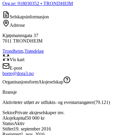
Org.nr:
918030352
• TRONDHEIM
Selskapsinformasjon
Adresse
Kjøpmannsgata 37
7011
TRONDHEIM
Trondheim
,
Trøndelag
Vis kart
E-post
borre@dora3.no
Organisasjonsform
Aksjeselskap
Bransje
Aktiviteter utført av utflukts- og eventarrangører
(
79.121
)
Sektor
Private aksjeselskaper mv.
Aksjekapital
50 000 kr
Status
Aktiv
Stiftet
19. september 2016
Registrert
1. nov. 2016