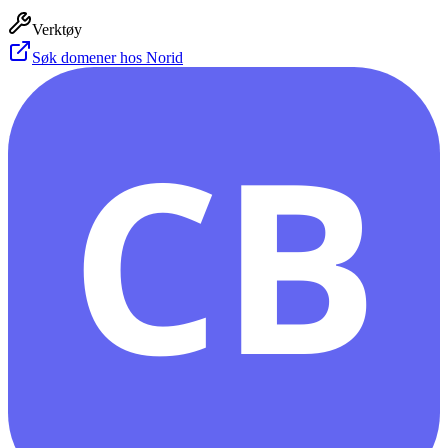
Verktøy
Søk domener hos Norid
CB