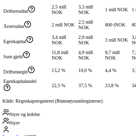
2,5 mill
3,3 mill
1 mill NOK
1
Driftsresultat
NOK
NOK
2,5 mill
2 mill NOK
800 tNOK
8
Årsresultat
NOK
3,4 mill
2,9 mill
3,
3 mill NOK
Egenkapital
NOK
NOK
N
11,8 mill
4,9 mill
9,7 mill
7,
Sum gjeld
NOK
NOK
NOK
N
13,2 %
10,0 %
4,4 %
3
Driftsmargin
Egenkapitalandel
22,5 %
37,5 %
23,8 %
3
Kilde: Regnskapsregisteret (Brønnøysundregistrene)
Styre og ledelse
Styre