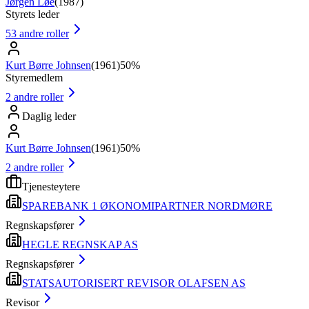
Jørgen Løe
(
1987
)
Styrets leder
53
andre roller
Kurt Børre Johnsen
(
1961
)
50%
Styremedlem
2
andre roller
Daglig leder
Kurt Børre Johnsen
(
1961
)
50%
2
andre roller
Tjenesteytere
SPAREBANK 1 ØKONOMIPARTNER NORDMØRE
Regnskapsfører
HEGLE REGNSKAP AS
Regnskapsfører
STATSAUTORISERT REVISOR OLAFSEN AS
Revisor