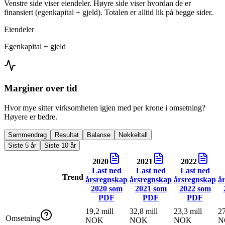
Venstre side viser eiendeler. Høyre side viser hvordan de er
finansiert (egenkapital + gjeld). Totalen er alltid lik på begge sider.
Eiendeler
Egenkapital + gjeld
Marginer over tid
Hvor mye sitter virksomheten igjen med per krone i omsetning?
Høyere er bedre.
Sammendrag
Resultat
Balanse
Nøkkeltall
Siste 5 år
Siste 10 år
2020
2021
2022
Last ned
Last ned
Last ned
Trend
årsregnskap
årsregnskap
årsregnskap
å
2020
som
2021
som
2022
som
PDF
PDF
PDF
19,2 mill
32,8 mill
23,3 mill
27
Omsetning
NOK
NOK
NOK
N