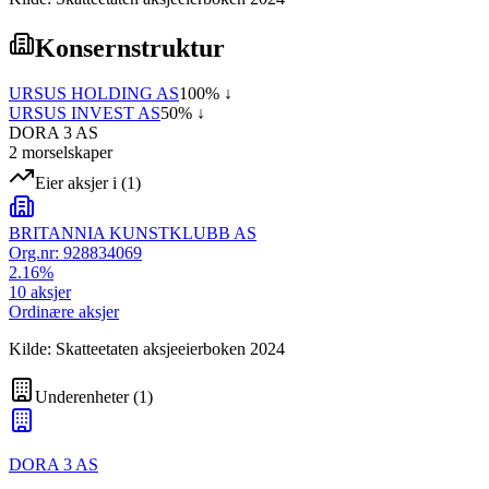
Konsernstruktur
URSUS HOLDING AS
100
% ↓
URSUS INVEST AS
50
% ↓
DORA 3 AS
2
morselskap
er
Eier aksjer i
(
1
)
BRITANNIA KUNSTKLUBB AS
Org.nr:
928834069
2.16
%
10
aksjer
Ordinære aksjer
Kilde: Skatteetaten aksjeeierboken 2024
Underenheter
(
1
)
DORA 3 AS