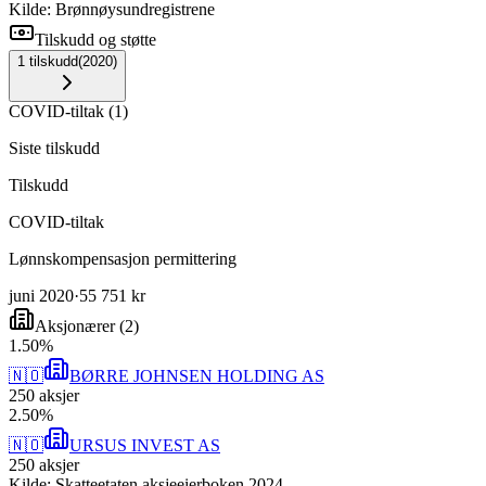
Kilde: Brønnøysundregistrene
Tilskudd og støtte
1
tilskudd
(
2020
)
COVID-tiltak
(
1
)
Siste tilskudd
Tilskudd
COVID-tiltak
Lønnskompensasjon permittering
juni 2020
·
55 751 kr
Aksjonærer
(
2
)
1
.
50
%
🇳🇴
BØRRE JOHNSEN HOLDING AS
250
aksjer
2
.
50
%
🇳🇴
URSUS INVEST AS
250
aksjer
Kilde: Skatteetaten aksjeeierboken 2024