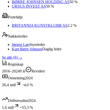
BØRRE JOHNSEN HOLDING AS
50 %
URSUS INVEST AS
50 %
Portefølje
BRITANNIA KUNSTKLUBB AS
2.2 %
Nøkkelroller
Jørgen Løe
Styreleder
Kurt Børre Johnsen
Daglig leder
Se alle (6)
→
Regnskap
2016–2024
9
år
Revidert
Omsetning
2024
26,4 mill
−4,0 %
Driftsresultat
2024
1,6 mill
+55,3 %