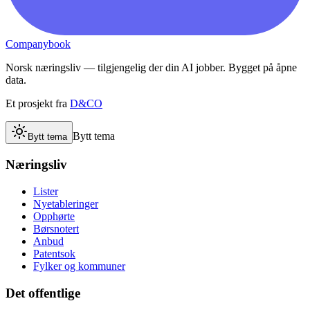
Companybook
Norsk næringsliv — tilgjengelig der din AI jobber. Bygget på åpne
data.
Et prosjekt fra
D&CO
Bytt tema
Bytt tema
Næringsliv
Lister
Nyetableringer
Opphørte
Børsnotert
Anbud
Patentsok
Fylker og kommuner
Det offentlige