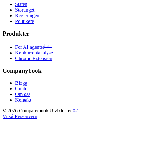
Staten
Stortinget
Regjeringen
Politikere
Produkter
beta
For AI-agenter
Konkurrentanalyse
Chrome Extension
Companybook
Blogg
Guider
Om oss
Kontakt
©
2026
Companybook
|
Utviklet av
0-1
Vilkår
Personvern