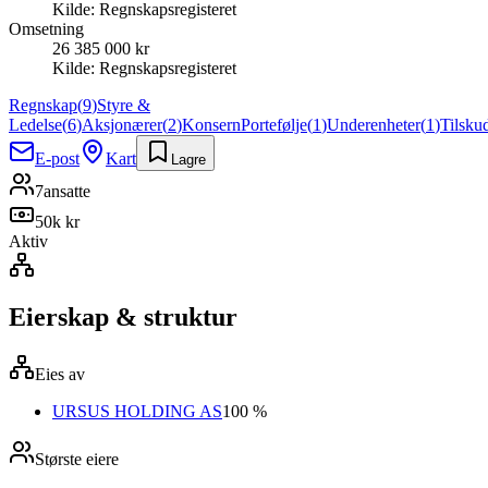
Kilde:
Regnskapsregisteret
Omsetning
26 385 000 kr
Kilde:
Regnskapsregisteret
Regnskap
(
9
)
Styre &
Ledelse
(
6
)
Aksjonærer
(
2
)
Konsern
Portefølje
(
1
)
Underenheter
(
1
)
Tilsku
E-post
Kart
Lagre
7
ansatte
50k kr
Aktiv
Eierskap & struktur
Eies av
URSUS HOLDING AS
100 %
Største eiere