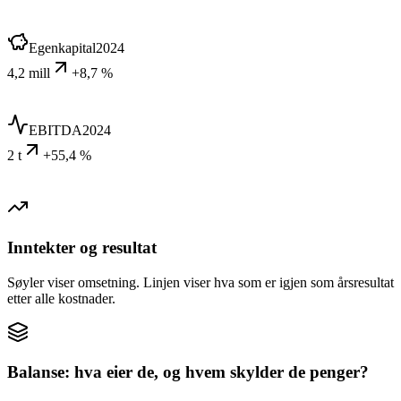
Egenkapital
2024
4,2 mill
+8,7 %
EBITDA
2024
2 t
+55,4 %
Inntekter og resultat
Søyler viser omsetning. Linjen viser hva som er igjen som årsresultat
etter alle kostnader.
Balanse: hva eier de, og hvem skylder de penger?