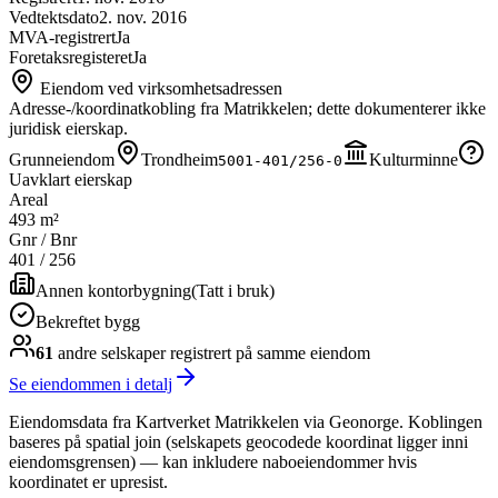
Vedtektsdato
2. nov. 2016
MVA-registrert
Ja
Foretaksregisteret
Ja
Eiendom ved virksomhetsadressen
Adresse-/koordinatkobling fra Matrikkelen; dette dokumenterer ikke
juridisk eierskap.
Grunneiendom
Trondheim
Kulturminne
5001-401/256-0
Uavklart eierskap
Areal
493 m²
Gnr / Bnr
401
/
256
Annen kontorbygning
(
Tatt i bruk
)
Bekreftet bygg
61
andre selskap
er
registrert på samme eiendom
Se eiendommen i detalj
Eiendomsdata fra Kartverket Matrikkelen via Geonorge. Koblingen
baseres på spatial join (selskapets geocodede koordinat ligger inni
eiendomsgrensen) — kan inkludere naboeiendommer hvis
koordinatet er upresist.