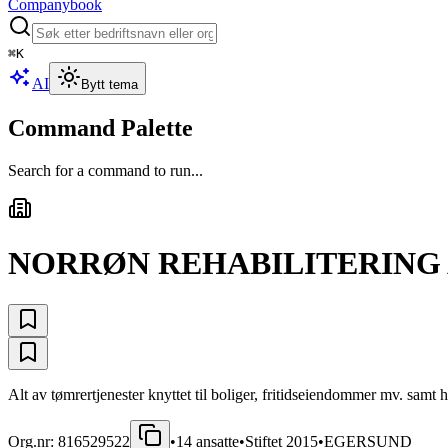
Companybook
⌘
K
AI
Bytt tema
Command Palette
Search for a command to run...
NORRØN REHABILITERING 
Alt av tømrertjenester knyttet til boliger, fritidseiendommer mv. samt 
Org.nr:
816529522
•
14
ansatte
•
Stiftet
2015
•
EGERSUND