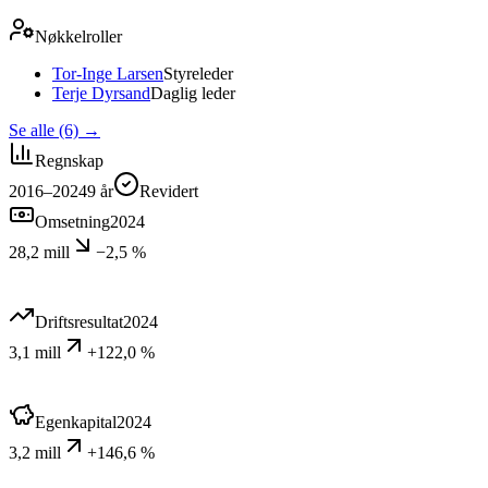
Nøkkelroller
Tor-Inge Larsen
Styreleder
Terje Dyrsand
Daglig leder
Se alle (6)
→
Regnskap
2016–2024
9
år
Revidert
Omsetning
2024
28,2 mill
−2,5 %
Driftsresultat
2024
3,1 mill
+122,0 %
Egenkapital
2024
3,2 mill
+146,6 %