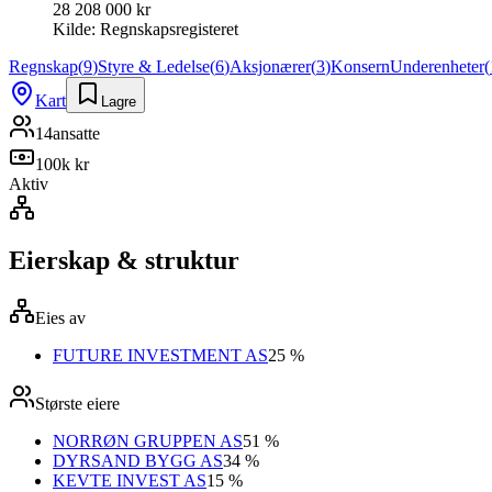
28 208 000 kr
Kilde:
Regnskapsregisteret
Regnskap
(
9
)
Styre & Ledelse
(
6
)
Aksjonærer
(
3
)
Konsern
Underenheter
(
Kart
Lagre
14
ansatte
100k kr
Aktiv
Eierskap & struktur
Eies av
FUTURE INVESTMENT AS
25 %
Største eiere
NORRØN GRUPPEN AS
51 %
DYRSAND BYGG AS
34 %
KEVTE INVEST AS
15 %