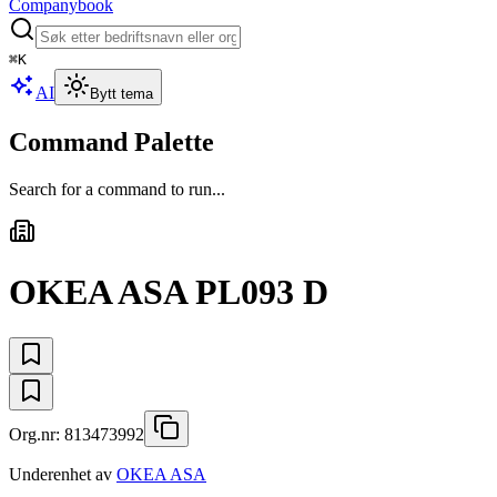
Companybook
⌘
K
AI
Bytt tema
Command Palette
Search for a command to run...
OKEA ASA PL093 D
Org.nr:
813473992
Underenhet av
OKEA ASA