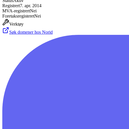
Status
Aktiv
Registrert
7. apr. 2014
MVA-registrert
Nei
Foretaksregisteret
Nei
Verktøy
Søk domener hos Norid