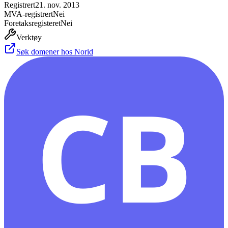
Registrert
21. nov. 2013
MVA-registrert
Nei
Foretaksregisteret
Nei
Verktøy
Søk domener hos Norid
CB