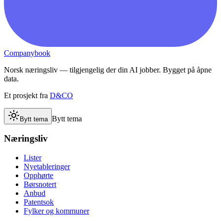
Companybook
Norsk næringsliv — tilgjengelig der din AI jobber. Bygget på åpne
data.
Et prosjekt fra
D&CO
Bytt tema
Bytt tema
Næringsliv
Lister
Nyetableringer
Opphørte
Børsnotert
Anbud
Patentsok
Fylker og kommuner