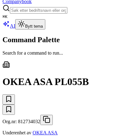
Companybook
⌘
K
AI
Bytt tema
Command Palette
Search for a command to run...
OKEA ASA PL055B
Org.nr:
812734032
Underenhet av
OKEA ASA