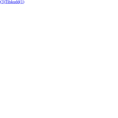
r
(
3
)
Tilskudd
(
1
)