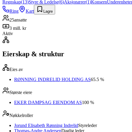
Regnskap
(
13
)
Styre & Ledelse
(
6
)
Aksjonærer
(
1
)
Konsern
Underenhete
Ring
Kart
Lagre
25
ansatte
3 mill. kr
Aktiv
Eierskap & struktur
Eies av
RØNNING INDRELID HOLDING AS
65.5 %
Største eiere
EKER DAMPSAG EIENDOM AS
100 %
Nøkkelroller
Jorund Elisabeth Rønning Indrelid
Styreleder
Thomas-Andre Andersen
Daglig leder