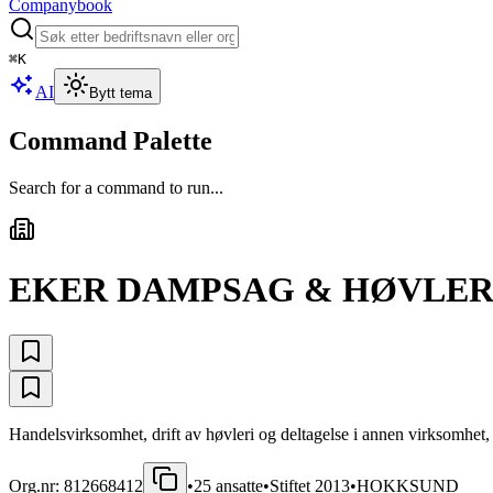
Companybook
⌘
K
AI
Bytt tema
Command Palette
Search for a command to run...
EKER DAMPSAG & HØVLERI
Handelsvirksomhet, drift av høvleri og deltagelse i annen virksomhet
Org.nr:
812668412
•
25
ansatte
•
Stiftet
2013
•
HOKKSUND