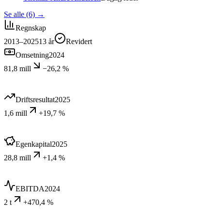
Se alle (6)
→
Regnskap
2013–2025
13
år
Revidert
Omsetning
2024
81,8 mill
−26,2 %
Driftsresultat
2025
1,6 mill
+19,7 %
Egenkapital
2025
28,8 mill
+1,4 %
EBITDA
2024
2 t
+470,4 %