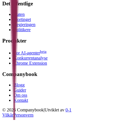
Det offentlige
Staten
Stortinget
Regjeringen
Politikere
Produkter
beta
For AI-agenter
Konkurrentanalyse
Chrome Extension
Companybook
Blogg
Guider
Om oss
Kontakt
©
2026
Companybook
|
Utviklet av
0-1
Vilkår
Personvern