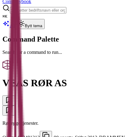
Companybook
⌘
K
AI
Bytt tema
Command Palette
Search for a command to run...
VEAS RØR AS
Rørleggertjenester.