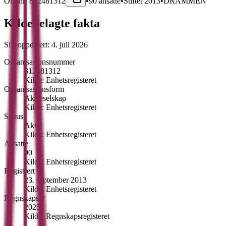
Org.nr:
812481312
•
90
ansatte
•
Stiftet
2013
•
DRAMMEN
Kildebelagte fakta
Sist oppdatert:
4. juli 2026
Organisasjonsnummer
812481312
Kilde:
Enhetsregisteret
Organisasjonsform
Aksjeselskap
Kilde:
Enhetsregisteret
Status
Aktiv
Kilde:
Enhetsregisteret
Ansatte
90
Kilde:
Enhetsregisteret
Registrert
23. september 2013
Kilde:
Enhetsregisteret
Regnskapsår
2025
Kilde:
Regnskapsregisteret