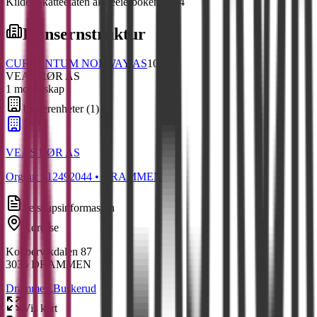
Kilde: Skatteetaten aksjeeierboken 2024
Konsernstruktur
CURRENTUM NORWAY AS
100
% ↓
VEAS RØR AS
1
morselskap
Underenheter
(
1
)
VEAS RØR AS
Org.nr:
912492044
• DRAMMEN
Selskapsinformasjon
Adresse
Kobbervikdalen 87
3036
DRAMMEN
Drammen
,
Buskerud
Vis kart