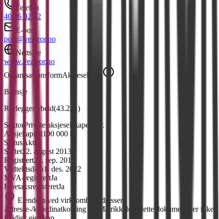
Telefon
40 06 02 02
E-post
post@veasror.no
Nettside
www.veasror.no
Organisasjonsform
Aksjeselskap
Bransje
Rørleggerarbeid
(
43.221
)
Sektor
Private aksjeselskaper mv.
Aksjekapital
100 000 kr
Status
Aktiv
Stiftet
22. august 2013
Registrert
23. sep. 2013
Vedtektsdato
1. des. 2022
MVA-registrert
Ja
Foretaksregisteret
Ja
Eiendom ved virksomhetsadressen
Adresse-/koordinatkobling fra Matrikkelen; dette dokumenterer ikke
juridisk eierskap.