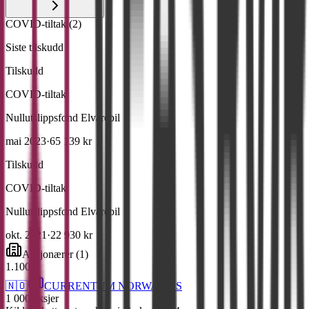
COVID-tiltak
(
2
)
Siste tilskudd
Tilskudd
COVID-tiltak
Nullutslippsfond Elvarebil
mai 2023
·
65 139 kr
Tilskudd
COVID-tiltak
Nullutslippsfond Elvarebil
okt. 2021
·
22 930 kr
Aksjonærer
(
1
)
1
.
100
%
🇳🇴
CURRENTUM NORWAY AS
1 000
aksjer