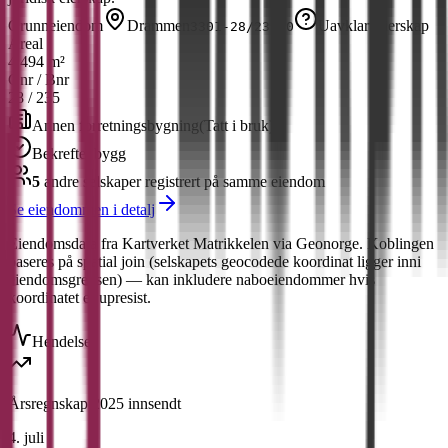
Grunneiendom
Drammen
Uavklart eierskap
3301-28/235-0
Areal
4 494 m²
Gnr / Bnr
28
/
235
Annen forretningsbygning
(
Tatt i bruk
)
Bekreftet bygg
5
andre selskap
er
registrert på samme eiendom
Se eiendommen i detalj
Eiendomsdata fra Kartverket Matrikkelen via Geonorge. Koblingen
baseres på spatial join (selskapets geocodede koordinat ligger inni
eiendomsgrensen) — kan inkludere naboeiendommer hvis
koordinatet er upresist.
Hendelser
Årsregnskap 2025 innsendt
4. juli