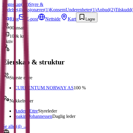
Regnskap
(
13
)
Styre &
Ledelse
(
4
)
Aksjonærer
(
1
)
Konsern
Underenheter
(
1
)
Anbud
(
2
)
Tilskudd
(
Ring
E-post
Nettside
Kart
Lagre
90
ansatte
100k kr
Aktiv
Eierskap & struktur
Største eiere
CURRENTUM NORWAY AS
100 %
Nøkkelroller
Anders Ettre
Styreleder
Joakim Johannessen
Daglig leder
Se alle (4)
→