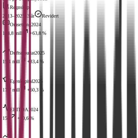
Regnskap
2013–2025
13
år
Revidert
Omsetning
2024
184,8 mill
+63,8 %
Driftsresultat
2025
15,1 mill
+33,4 %
Egenkapital
2025
17,7 mill
+60,3 %
EBITDA
2024
15 t
+10,6 %