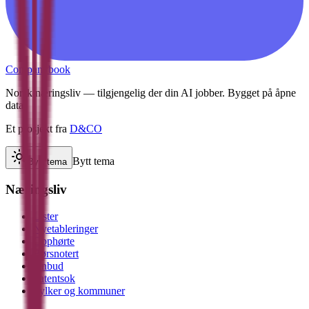
Companybook
Norsk næringsliv — tilgjengelig der din AI jobber. Bygget på åpne
data.
Et prosjekt fra
D&CO
Bytt tema
Bytt tema
Næringsliv
Lister
Nyetableringer
Opphørte
Børsnotert
Anbud
Patentsok
Fylker og kommuner