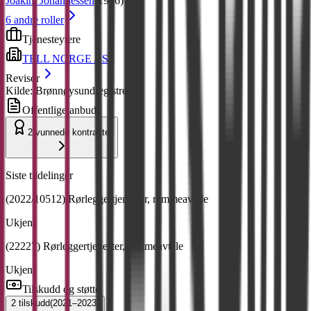
Joakim Johannessen
(
1986
)
6
andre roller
Tjenesteytere
TELL NORGE AS
Revisor
Kilde: Brønnøysundregistrene
Offentlige anbud
2
vunnede kontrakter
Siste tildelinger
(2022/10512) Rørleggertjenester, rammeavtale
Ukjent
(22227) Rørleggertjenester, rammeavtale
Ukjent
Tilskudd og støtte
2
tilskudd
(
2021–2023
)