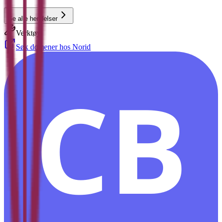
Se alle hendelser
Verktøy
Søk domener hos Norid
CB