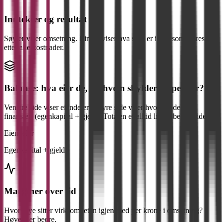
Inntekter og resultat
Søyler viser omsetning. Linjen viser hva som er igjen som årsresultat
etter alle kostnader.
Balanse: hva eier de, og hvem skylder de penger?
Venstre side viser eiendeler. Høyre side viser hvordan de er
finansiert (egenkapital + gjeld). Totalen er alltid lik på begge sider.
Eiendeler
Egenkapital + gjeld
Marginer over tid
Hvor mye sitter virksomheten igjen med per krone i omsetning?
Høyere er bedre.