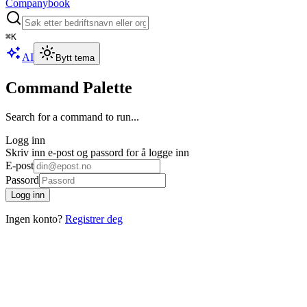
Companybook
⌘
K
AI
Bytt tema
Command Palette
Search for a command to run...
Logg inn
Skriv inn e-post og passord for å logge inn
E-post
Passord
Logg inn
Ingen konto?
Registrer deg