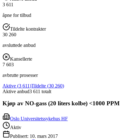
3 611
åpne for tilbud
Tildelte kontrakter
30 260
avsluttede anbud
Kansellerte
7 603
avbrutte prosesser
Aktive (
3 611
)
Tildelte (
30 260
)
Aktive anbud
3 611
totalt
Kjøp av NO-gass (20 liters kolbe) <1000 PPM
Oslo Universitetssykehus HF
Aktiv
Publisert:
10. mars 2017