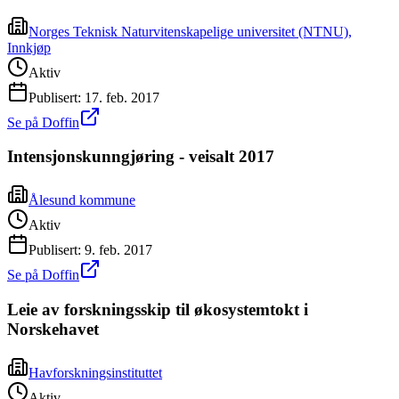
Norges Teknisk Naturvitenskapelige universitet (NTNU),
Innkjøp
Aktiv
Publisert:
17. feb. 2017
Se på Doffin
Intensjonskunngjøring - veisalt 2017
Ålesund kommune
Aktiv
Publisert:
9. feb. 2017
Se på Doffin
Leie av forskningsskip til økosystemtokt i
Norskehavet
Havforskningsinstituttet
Aktiv