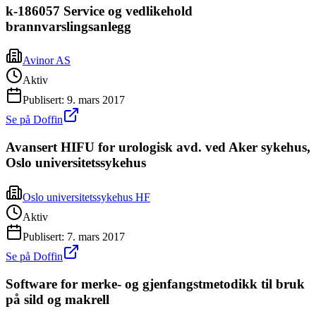
k-186057 Service og vedlikehold
brannvarslingsanlegg
Avinor AS
Aktiv
Publisert:
9. mars 2017
Se på Doffin
Avansert HIFU for urologisk avd. ved Aker sykehus,
Oslo universitetssykehus
Oslo universitetssykehus HF
Aktiv
Publisert:
7. mars 2017
Se på Doffin
Software for merke- og gjenfangstmetodikk til bruk
på sild og makrell