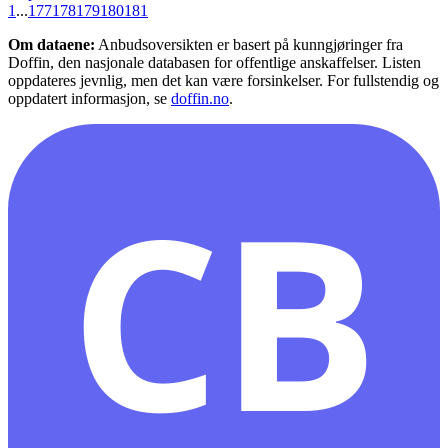
1
...
177
178
179
180
181
Om dataene:
Anbudsoversikten er basert på kunngjøringer fra
Doffin, den nasjonale databasen for offentlige anskaffelser. Listen
oppdateres jevnlig, men det kan være forsinkelser. For fullstendig og
oppdatert informasjon, se
doffin.no
.
CB