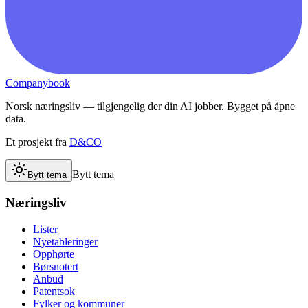
Companybook
Norsk næringsliv — tilgjengelig der din AI jobber. Bygget på åpne
data.
Et prosjekt fra
D&CO
Bytt tema
Bytt tema
Næringsliv
Lister
Nyetableringer
Opphørte
Børsnotert
Anbud
Patentsok
Fylker og kommuner